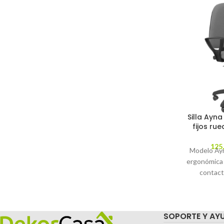
Silla Ayna
fijos ru
125
Modelo Ayna
ergonómica
contact
regulable en
parqué - A
tapizados e
SOPORTE Y AY
gris (