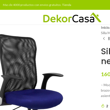
Mas de 4000 productos con envíos gratuitos.
Tienda
Inicio
Silla 
Si
ne
160
– Mod
brazos
asient
2