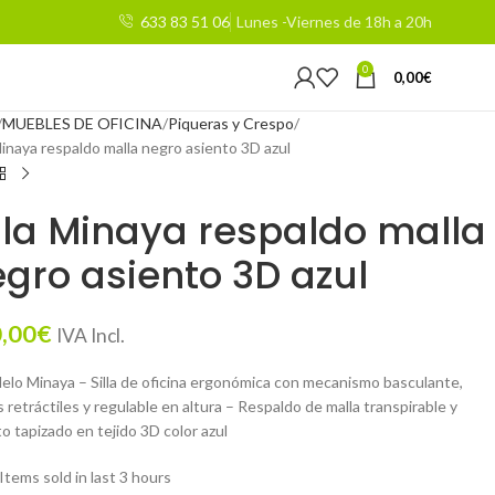
633 83 51 06
Lunes -Viernes de 18h a 20h
0
0,00
€
MUEBLES DE OFICINA
Piqueras y Crespo
Minaya respaldo malla negro asiento 3D azul
lla Minaya respaldo malla
gro asiento 3D azul
,00
€
IVA Incl.
elo Minaya – Silla de oficina ergonómica con mecanismo basculante,
 retráctiles y regulable en altura – Respaldo de malla transpirable y
o tapizado en tejido 3D color azul
Items sold in last 3 hours