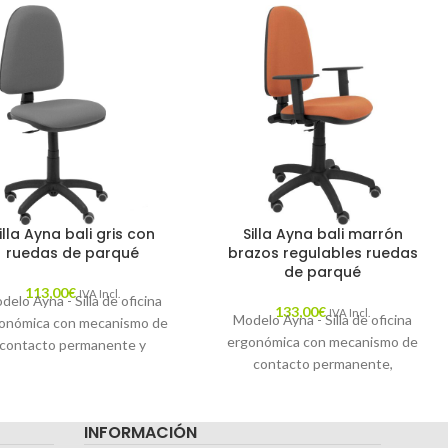
illa Ayna bali gris con
Silla Ayna bali marrón
ruedas de parqué
brazos regulables ruedas
de parqué
113,00
€
IVA Incl.
delo Ayna - Silla de oficina
133,00
€
IVA Incl.
Modelo Ayna - Silla de oficina
onómica con mecanismo de
ergonómica con mecanismo de
contacto permanente y
contacto permanente,
ulable en altura - Asiento y
regulable en altura y ruedas de
spaldo tapizados en tejido
parqué - Asiento y respaldo
ALI color gris y ruedas de
INFORMACIÓN
tapizados en tejido BALI color
parqué