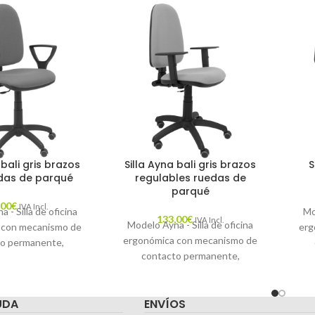
 bali gris brazos
Silla Ayna bali gris brazos
S
edas de parqué
regulables ruedas de
parqué
,00
€
IVA Incl.
 - Silla de oficina
Mo
133,00
€
IVA Incl.
Modelo Ayna - Silla de oficina
 con mecanismo de
erg
ergonómica con mecanismo de
o permanente,
contacto permanente,
 altura y ruedas de
reg
regulable en altura y ruedas de
siento y respaldo
re
parqué - Asiento y respaldo
n tejido BALI color
B
UDA
ENVÍOS
tapizados en tejido BALI color
BRAZOS FIJOS