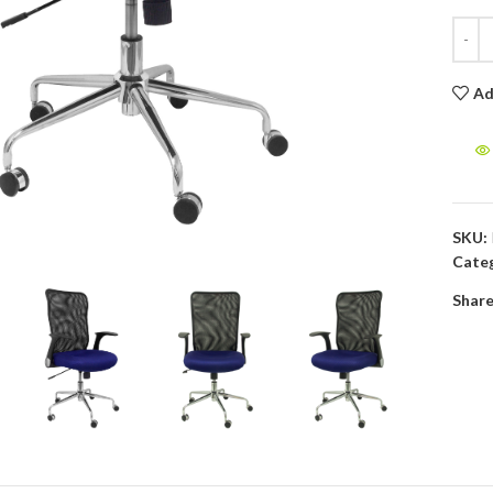
Ad
to enlarge
SKU:
Categ
Share