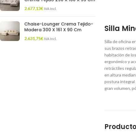
2.677,13
€
IVA Incl.
Chaise-Lounger Crema Tejido-
Silla Mi
Madera 300 X 161 X 90 Cm
2.631,75
€
IVA Incl.
Silla de oficina 
sus brazos retra
habitación de lo
ergonómico y aco
retráctiles regu
en altura median
postura integral
gran volumen, pó
Producto