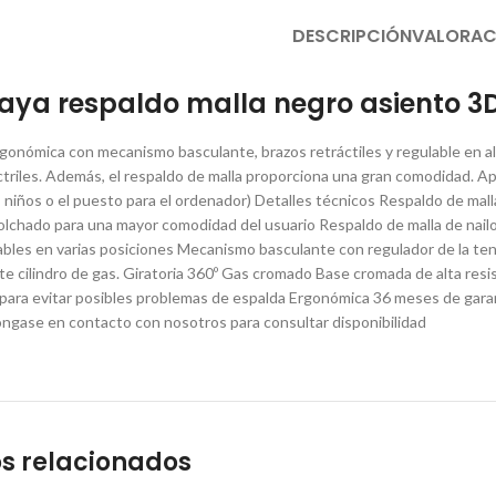
DESCRIPCIÓN
VALORAC
naya respaldo malla negro asiento 3D
ergonómica con mecanismo basculante, brazos retráctiles y regulable en alt
ctriles. Además, el respaldo de malla proporciona una gran comodidad. Apt
s niños o el puesto para el ordenador) Detalles técnicos Respaldo de mal
lchado para una mayor comodidad del usuario Respaldo de malla de nailon 
lables en varias posiciones Mecanismo basculante con regulador de la te
te cilindro de gas. Giratoria 360º Gas cromado Base cromada de alta res
 para evitar posibles problemas de espalda Ergonómica 36 meses de garan
ngase en contacto con nosotros para consultar disponibilidad
s relacionados