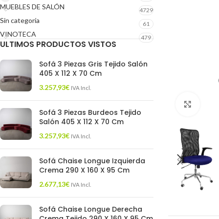
MUEBLES DE SALÓN
4729
Sin categoría
61
VINOTECA
479
ULTIMOS PRODUCTOS VISTOS
Sofá 3 Piezas Gris Tejido Salón
405 X 112 X 70 Cm
3.257,93
€
IVA Incl.
Click 
Sofá 3 Piezas Burdeos Tejido
Salón 405 X 112 X 70 Cm
3.257,93
€
IVA Incl.
Sofá Chaise Longue Izquierda
Crema 290 X 160 X 95 Cm
2.677,13
€
IVA Incl.
Sofá Chaise Longue Derecha
Crema Tejido 290 X 160 X 95 Cm