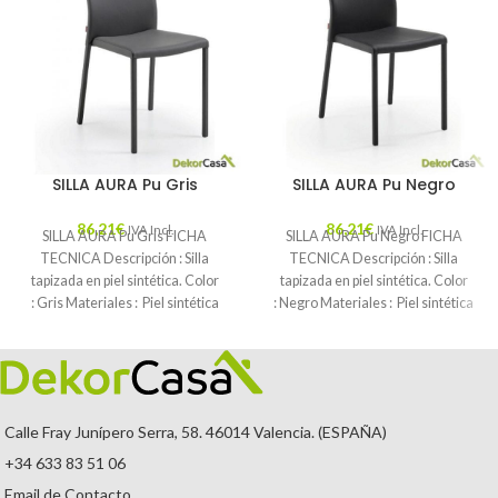
SILLA AURA Pu Gris
SILLA AURA Pu Negro
86,21
€
86,21
€
IVA Incl.
IVA Incl.
SILLA AURA Pu Gris FICHA
SILLA AURA Pu Negro FICHA
TECNICA Descripción : Silla
TECNICA Descripción : Silla
tapizada en piel sintética. Color
tapizada en piel sintética. Color
: Gris Materiales : Piel sintética
: Negro Materiales : Piel sintética
Mantenimiento
Mantenimiento
Calle Fray Junípero Serra, 58. 46014 Valencia. (ESPAÑA)
+34 633 83 51 06
Email de Contacto