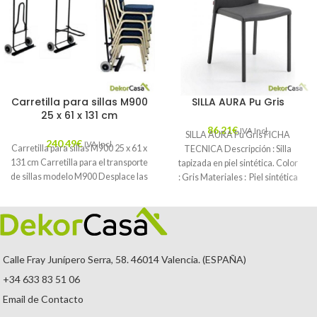
Carretilla para sillas M900
SILLA AURA Pu Gris
25 x 61 x 131 cm
86,21
€
IVA Incl.
SILLA AURA Pu Gris FICHA
240,49
€
IVA Incl.
Carretilla para sillas M900 25 x 61 x
TECNICA Descripción : Silla
131 cm Carretilla para el transporte
tapizada en piel sintética. Color
de sillas modelo M900 Desplace las
: Gris Materiales : Piel sintética
Mantenimiento
Calle Fray Junípero Serra, 58. 46014 Valencia. (ESPAÑA)
+34 633 83 51 06
Email de Contacto