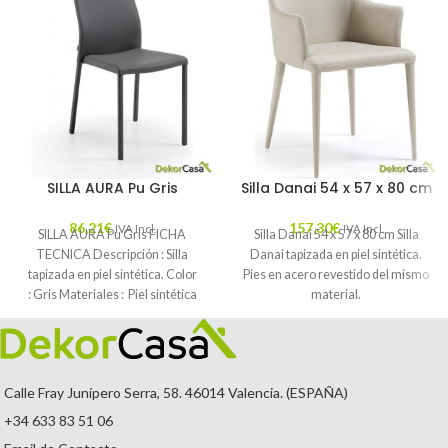
SILLA AURA Pu Gris
Silla Danai 54 x 57 x 80 cm
86,21
€
157,30
€
IVA Incl.
IVA Incl.
SILLA AURA Pu Gris FICHA
Silla Danai 54 x 57 x 80 cm Silla
TECNICA Descripción : Silla
Danai tapizada en piel sintética.
tapizada en piel sintética. Color
Pies en acero revestido del mismo
: Gris Materiales : Piel sintética
material.
Mantenimiento
Calle Fray Junípero Serra, 58. 46014 Valencia. (ESPAÑA)
+34 633 83 51 06