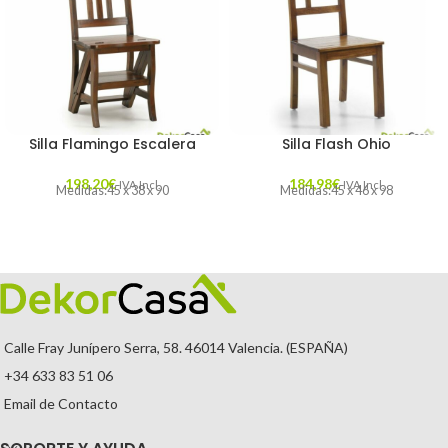
Silla Flamingo Escalera
Silla Flash Ohio
198,20
€
184,98
€
IVA Incl.
IVA Incl.
Medidas:45 x 38 x 90
Medidas:45 x 46 x 98
Calle Fray Junípero Serra, 58. 46014 Valencia. (ESPAÑA)
+34 633 83 51 06
Email de Contacto