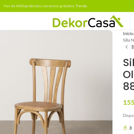
Mas de 4000 productos con envíos gratuitos.
Tienda
Inicio
Silla
Si
Ol
8
155
Dispon
3