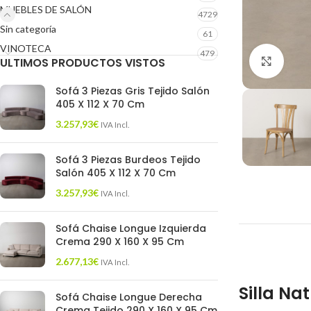
MUEBLES DE SALÓN
4729
Sin categoría
61
VINOTECA
479
ULTIMOS PRODUCTOS VISTOS
Click 
Sofá 3 Piezas Gris Tejido Salón
405 X 112 X 70 Cm
3.257,93
€
IVA Incl.
Sofá 3 Piezas Burdeos Tejido
Salón 405 X 112 X 70 Cm
3.257,93
€
IVA Incl.
Sofá Chaise Longue Izquierda
Crema 290 X 160 X 95 Cm
2.677,13
€
IVA Incl.
Silla Na
Sofá Chaise Longue Derecha
Crema Tejido 290 X 160 X 95 Cm