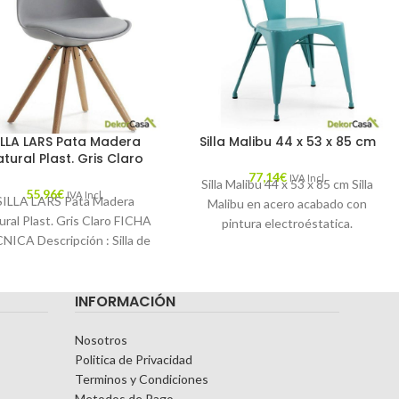
ILLA LARS Pata Madera
Silla Malibu 44 x 53 x 85 cm
tural Plast. Gris Claro
77,14
€
IVA Incl.
Silla Malibu 44 x 53 x 85 cm Silla
55,96
€
IVA Incl.
SILLA LARS Pata Madera
Malibu en acero acabado con
ural Plast. Gris Claro FICHA
pintura electroéstatica.
NICA Descripción : Silla de
Apilable. Con revestimiento
lipropileno gris con pies de
para uso
trípode
INFORMACIÓN
Nosotros
Politica de Privacidad
Terminos y Condiciones
Metodos de Pago