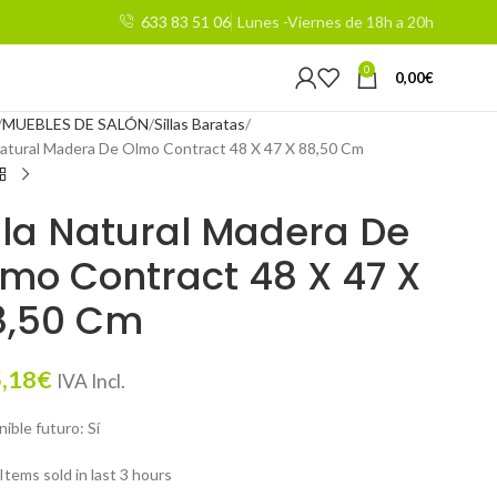
633 83 51 06
Lunes -Viernes de 18h a 20h
0
0,00
€
MUEBLES DE SALÓN
Sillas Baratas
 Natural Madera De Olmo Contract 48 X 47 X 88,50 Cm
lla Natural Madera De
mo Contract 48 X 47 X
8,50 Cm
,18
€
IVA Incl.
ible futuro: Sí
Items sold in last 3 hours