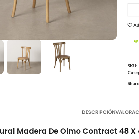
Ad
to enlarge
SKU:
Categ
Share
DESCRIPCIÓN
VALORAC
tural Madera De Olmo Contract 48 X