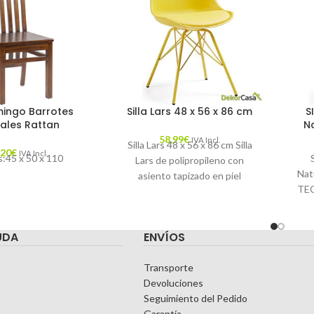
amingo Barrotes
Silla Lars 48 x 56 x 86 cm
S
cales Rattan
Na
58,99
€
IVA Incl.
Silla Lars 48 x 56 x 86 cm Silla
,20
€
IVA Incl.
:45 x 50 x 110
Lars de polipropileno con
Nat
asiento tapizado en piel
TEC
sintética. Pies de acero
po
UDA
ENVÍOS
Transporte
Devoluciones
Seguimiento del Pedido
Garantía