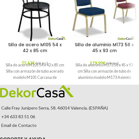
Silla de acero M105 54 x
Silla de aluminio M173 58 x
42 x 85 cm
45 x 93 cm
75,63
€
179,99
€
IVA Incl.
IVA Incl.
Silla de acero M105 54 x 42 x 85 cm
Silla de aluminio M173 58 x 45 x 93
Silla con armazón de tubo acerado
cm Silla con armazón de tubo de
modelo M105 Carcasa de
aluminio modelo M173 Asiento
Calle Fray Junípero Serra, 58. 46014 Valencia. (ESPAÑA)
+34 633 83 51 06
Email de Contacto