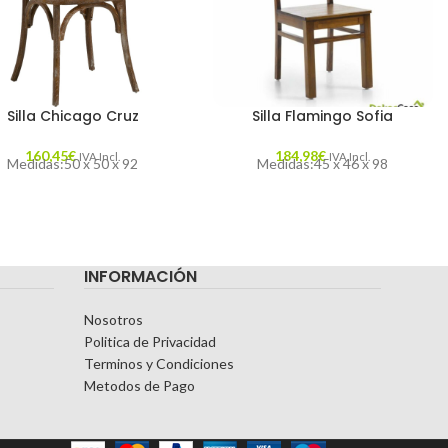
Silla Chicago Cruz
Silla Flamingo Sofia
160,45
€
184,98
€
IVA Incl.
IVA Incl.
Medidas:50 x 50 x 92
Medidas:45 x 46 x 98
INFORMACIÓN
Nosotros
Politica de Privacidad
Terminos y Condiciones
Metodos de Pago