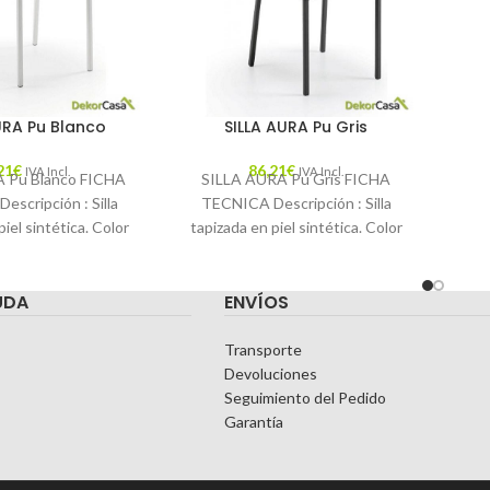
URA Pu Blanco
SILLA AURA Pu Gris
21
€
86,21
€
IVA Incl.
IVA Incl.
 Pu Blanco FICHA
SILLA AURA Pu Gris FICHA
scripción : Silla
TECNICA Descripción : Silla
iel sintética. Color
tapizada en piel sintética. Color
o Materiales : Piel
: Gris Materiales : Piel sintética
Mantenimiento
UDA
ENVÍOS
Transporte
Devoluciones
Seguimiento del Pedido
Garantía