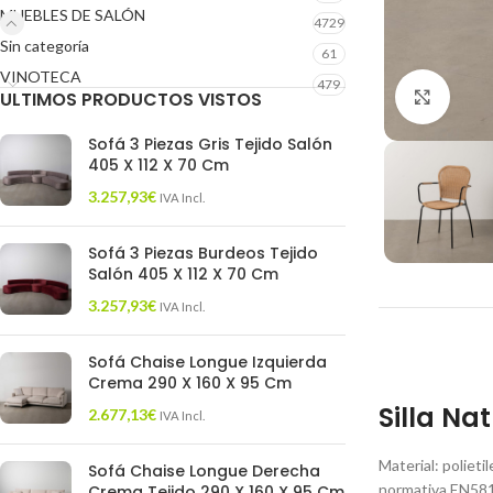
MUEBLES DE SALÓN
4729
Sin categoría
61
VINOTECA
479
ULTIMOS PRODUCTOS VISTOS
Click 
Sofá 3 Piezas Gris Tejido Salón
405 X 112 X 70 Cm
3.257,93
€
IVA Incl.
Sofá 3 Piezas Burdeos Tejido
Salón 405 X 112 X 70 Cm
3.257,93
€
IVA Incl.
Sofá Chaise Longue Izquierda
Crema 290 X 160 X 95 Cm
Silla Na
2.677,13
€
IVA Incl.
Material: poliet
Sofá Chaise Longue Derecha
normativa EN581 
Crema Tejido 290 X 160 X 95 Cm