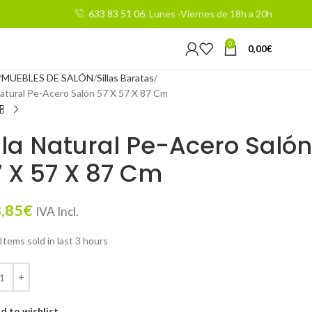
633 83 51 06
Lunes -Viernes de 18h a 20h
0
0,00
€
MUEBLES DE SALÓN
Sillas Baratas
 Natural Pe-Acero Salón 57 X 57 X 87 Cm
lla Natural Pe-Acero Salón
 X 57 X 87 Cm
,85
€
IVA Incl.
Items sold in last 3 hours
d to wishlist