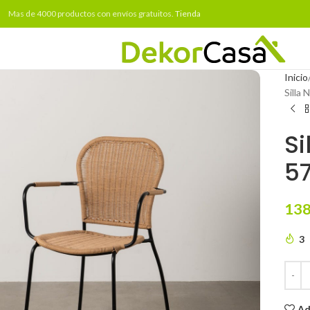
Mas de 4000 productos con envíos gratuitos.
Tienda
Inicio
Silla
Si
57
138
3
Ad