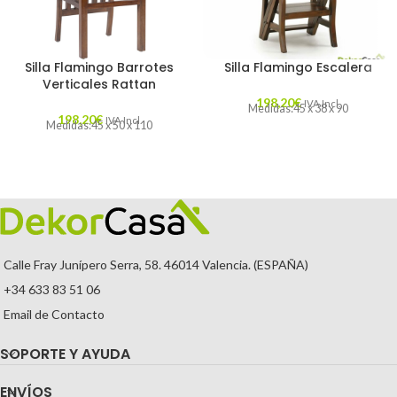
Silla Flamingo Barrotes
Silla Flamingo Escalera
Verticales Rattan
198,20
€
IVA Incl.
Medidas:45 x 38 x 90
198,20
€
IVA Incl.
Medidas:45 x 50 x 110
Calle Fray Junípero Serra, 58. 46014 Valencia. (ESPAÑA)
+34 633 83 51 06
Email de Contacto
SOPORTE Y AYUDA
ENVÍOS