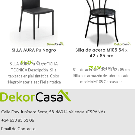
SILLA AURA Pu Negro
Silla de acero M105 54 x
42 x 85 cm
86,21
€
IVA Incl.
SILLA AURA Pu Negro FICHA
75,63
€
IVA Incl.
Silla de acero M105 54 x 42 x 85 cm
TECNICA Descripción : Silla
Silla con armazón de tubo acerado
tapizada en piel sintética. Color
modelo M105 Carcasa de
: Negro Materiales : Piel sintética
Mantenimiento
Calle Fray Junípero Serra, 58. 46014 Valencia. (ESPAÑA)
+34 633 83 51 06
Email de Contacto