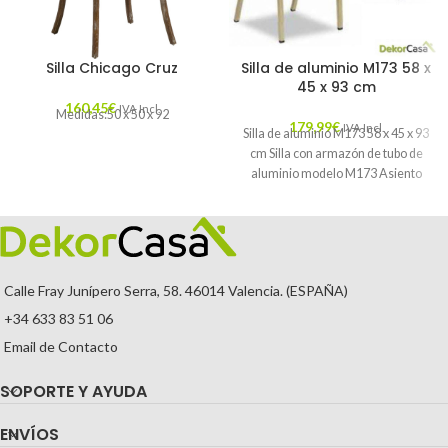
Silla Chicago Cruz
Silla de aluminio M173 58 x
45 x 93 cm
160,45
€
IVA Incl.
Medidas:50 x 50 x 92
179,99
€
IVA Incl.
Silla de aluminio M173 58 x 45 x 93
cm Silla con armazón de tubo de
aluminio modelo M173 Asiento
Calle Fray Junípero Serra, 58. 46014 Valencia. (ESPAÑA)
+34 633 83 51 06
Email de Contacto
SOPORTE Y AYUDA
ENVÍOS