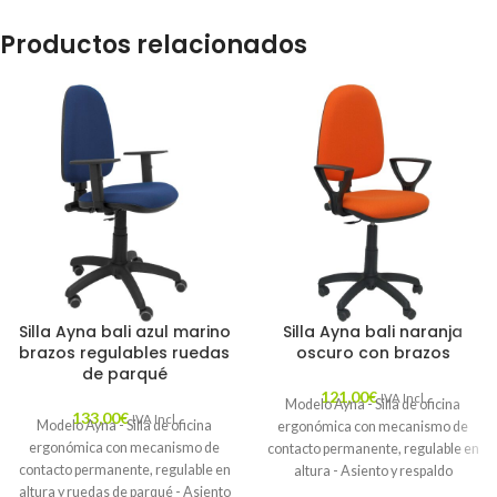
Productos relacionados
Silla Ayna bali azul marino
Silla Ayna bali naranja
brazos regulables ruedas
oscuro con brazos
de parqué
121,00
€
IVA Incl.
Modelo Ayna - Silla de oficina
133,00
€
IVA Incl.
Modelo Ayna - Silla de oficina
ergonómica con mecanismo de
ergonómica con mecanismo de
contacto permanente, regulable en
contacto permanente, regulable en
altura - Asiento y respaldo
altura y ruedas de parqué - Asiento
tapizados en tejido BALI color