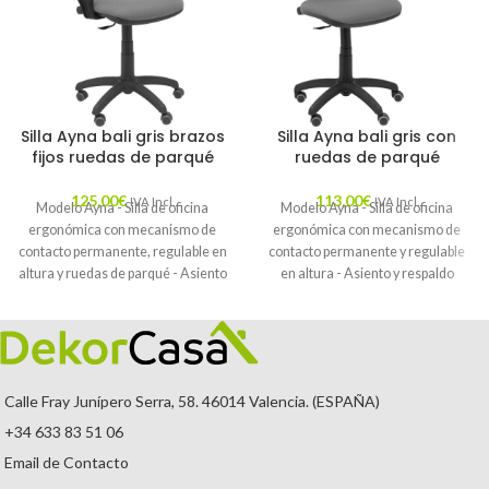
Silla Ayna bali gris brazos
Silla Ayna bali gris con
fijos ruedas de parqué
ruedas de parqué
125,00
€
113,00
€
IVA Incl.
IVA Incl.
Modelo Ayna - Silla de oficina
Modelo Ayna - Silla de oficina
ergonómica con mecanismo de
ergonómica con mecanismo de
contacto permanente, regulable en
contacto permanente y regulable
altura y ruedas de parqué - Asiento
en altura - Asiento y respaldo
y respaldo tapizados en tejido BALI
tapizados en tejido BALI color gris y
color gris (BRAZOS FIJOS
ruedas de parqué
INCLUIDOS)
Calle Fray Junípero Serra, 58. 46014 Valencia. (ESPAÑA)
+34 633 83 51 06
Email de Contacto