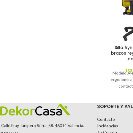
Silla Ayn
brazos re
de
133
Modelo Ayna
ergonómica
contact
regulable en
parqué - A
SOPORTE Y AY
tapizados e
amari
REGULAB
Contacto
Calle Fray Junípero Serra, 58. 46014 Valencia.
Incidencias
Tu Cuenta