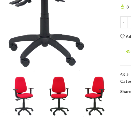
3
Ad
to enlarge
SKU:
Categ
Share