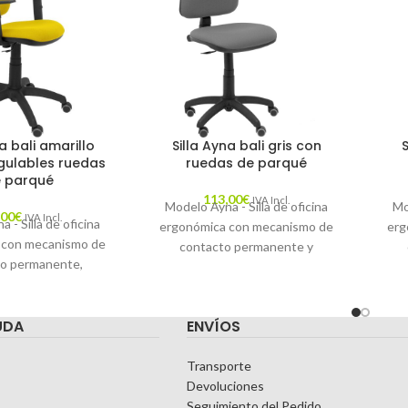
a bali amarillo
Silla Ayna bali gris con
gulables ruedas
ruedas de parqué
 parqué
113,00
€
IVA Incl.
Modelo Ayna - Silla de oficina
Mo
,00
€
IVA Incl.
 - Silla de oficina
ergonómica con mecanismo de
erg
 con mecanismo de
contacto permanente y
o permanente,
regulable en altura - Asiento y
reg
 altura y ruedas de
respaldo tapizados en tejido
re
siento y respaldo
BALI color gris y ruedas de
BA
UDA
ENVÍOS
n tejido BALI color
parqué
R
llo (BRAZOS
LES EN ALTURA)
Transporte
Devoluciones
Seguimiento del Pedido