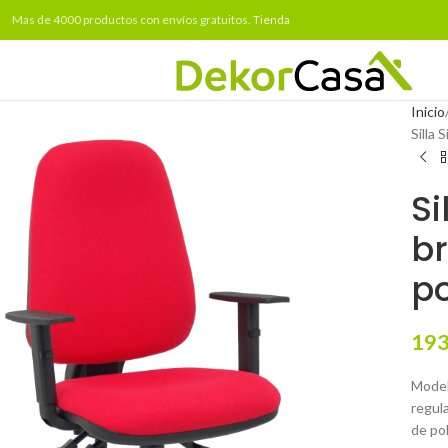
Mas de 4000 productos con envíos gratuitos.
Tienda
Inicio
Silla 
Si
br
p
193
Model
regula
de po