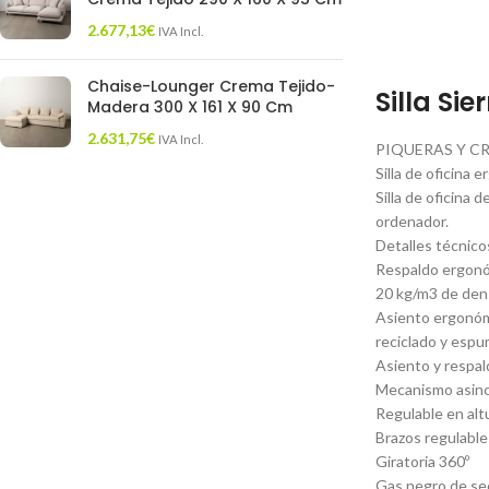
2.677,13
€
IVA Incl.
Chaise-Lounger Crema Tejido-
Silla Si
Madera 300 X 161 X 90 Cm
2.631,75
€
IVA Incl.
PIQUERAS Y C
Silla de oficina
Silla de oficina 
ordenador.
Detalles técnico
Respaldo ergonóm
20 kg/m3 de den
Asiento ergonómi
reciclado y esp
Asiento y respal
Mecanismo asincr
Regulable en alt
Brazos regulable
Giratoria 360º
Gas negro de sec