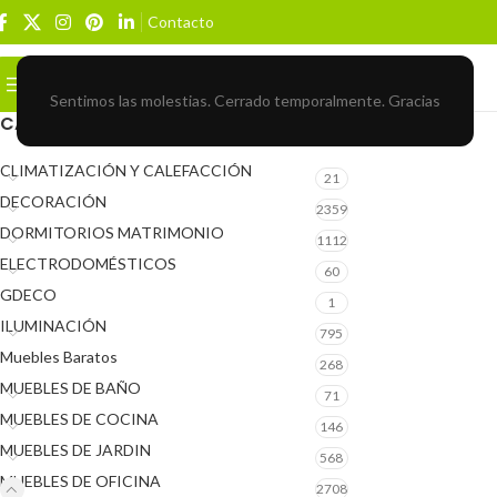
Contacto
Buscar
BROWSE CATEGORIES
Sentimos las molestias. Cerrado temporalmente. Gracias
CATEGORÍAS DEL PRODUCTO
CLIMATIZACIÓN Y CALEFACCIÓN
21
DECORACIÓN
2359
DORMITORIOS MATRIMONIO
1112
ELECTRODOMÉSTICOS
60
GDECO
1
ILUMINACIÓN
795
Muebles Baratos
268
MUEBLES DE BAÑO
71
MUEBLES DE COCINA
146
MUEBLES DE JARDIN
568
MUEBLES DE OFICINA
2708