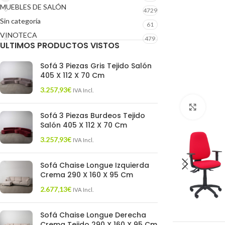
MUEBLES DE SALÓN
4729
Sin categoría
61
VINOTECA
479
ULTIMOS PRODUCTOS VISTOS
Sofá 3 Piezas Gris Tejido Salón
405 X 112 X 70 Cm
3.257,93
€
IVA Incl.
Click 
Sofá 3 Piezas Burdeos Tejido
Salón 405 X 112 X 70 Cm
3.257,93
€
IVA Incl.
Sofá Chaise Longue Izquierda
Crema 290 X 160 X 95 Cm
2.677,13
€
IVA Incl.
Sofá Chaise Longue Derecha
Crema Tejido 290 X 160 X 95 Cm