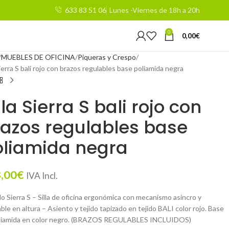
633 83 51 06
Lunes -Viernes de 18h a 20h
0
0,00
€
MUEBLES DE OFICINA
Piqueras y Crespo
Sierra S bali rojo con brazos regulables base poliamida negra
lla Sierra S bali rojo con
azos regulables base
oliamida negra
,00
€
IVA Incl.
o Sierra S – Silla de oficina ergonómica con mecanismo asincro y
ble en altura – Asiento y tejido tapizado en tejido BALI color rojo. Base
liamida en color negro. (BRAZOS REGULABLES INCLUIDOS)