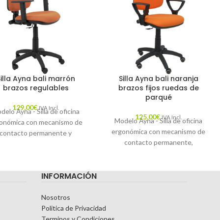
Silla Ayna bali marrón
Silla Ayna bali naranja
brazos regulables
brazos fijos ruedas de
parqué
129,00
€
IVA Incl.
delo Ayna - Silla de oficina
125,00
€
IVA Incl.
Modelo Ayna - Silla de oficina
onómica con mecanismo de
ergonómica con mecanismo de
contacto permanente y
contacto permanente,
ulable en altura - Asiento y
regulable en altura y ruedas de
spaldo tapizados en tejido
parqué - Asiento y respaldo
LI color marrón (BRAZOS
INFORMACIÓN
tapizados en tejido BALI color
EGULABLES EN ALTURA)
naranja (BRAZOS FIJOS
INCLUIDOS)
Nosotros
Politica de Privacidad
Terminos y Condiciones