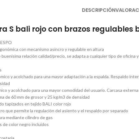
DESCRIPCIÓN
VALORAC
erra S bali rojo con brazos regulable
RESPO
 ergonómica con mecanismo asincro y regulable en altura
de buenísima relación calidad/precio, se adapta a cualquier tipo de oficina 
s
ico y acolchado para una mayor adaptación a la espalda. Respaldo inte
sidad
co y acolchado para una mayor comodidad del usuario. Carcasa externa 
uma de 60 mm de grosor y 25 kg/m3 de densidad
do tapizados en tejido BALI color rojo
o que permite la regulación del asiento y el respaldo por separado
ura mediante cilindro de gas
s de color negro incluidos
retaria