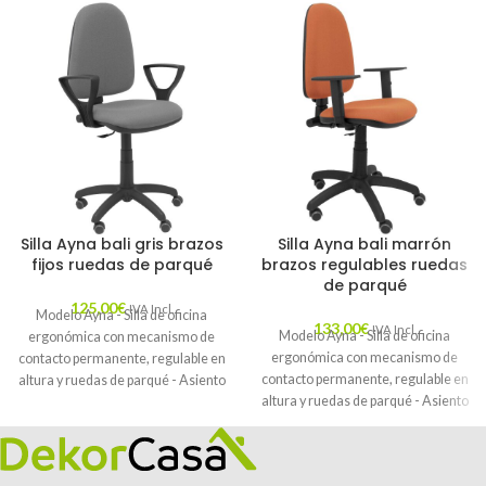
Silla Ayna bali gris brazos
Silla Ayna bali marrón
fijos ruedas de parqué
brazos regulables ruedas
de parqué
125,00
€
IVA Incl.
Modelo Ayna - Silla de oficina
133,00
€
IVA Incl.
Modelo Ayna - Silla de oficina
ergonómica con mecanismo de
ergonómica con mecanismo de
contacto permanente, regulable en
contacto permanente, regulable en
altura y ruedas de parqué - Asiento
altura y ruedas de parqué - Asiento
y respaldo tapizados en tejido BALI
y respaldo tapizados en tejido BALI
color gris (BRAZOS FIJOS
color marrón (BRAZOS
INCLUIDOS)
REGULABLES EN ALTURA)