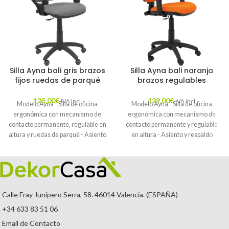
Silla Ayna bali gris brazos
Silla Ayna bali naranja
fijos ruedas de parqué
brazos regulables
125,00
€
129,00
€
IVA Incl.
IVA Incl.
Modelo Ayna - Silla de oficina
Modelo Ayna - Silla de oficina
ergonómica con mecanismo de
ergonómica con mecanismo de
contacto permanente, regulable en
contacto permanente y regulable
altura y ruedas de parqué - Asiento
en altura - Asiento y respaldo
y respaldo tapizados en tejido BALI
tapizados en tejido BALI color
color gris (BRAZOS FIJOS
naranja (BRAZOS REGULABLES
INCLUIDOS)
EN ALTURA)
Calle Fray Junípero Serra, 58. 46014 Valencia. (ESPAÑA)
+34 633 83 51 06
Email de Contacto