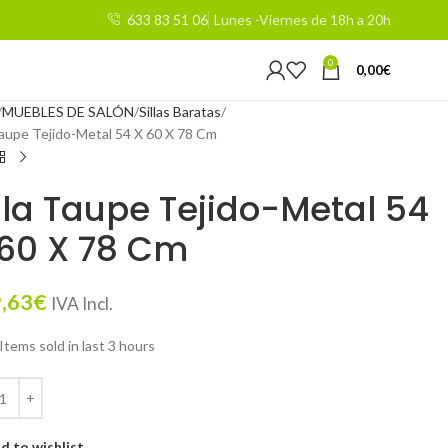
633 83 51 06
Lunes -Viernes de 18h a 20h
0
0,00
€
MUEBLES DE SALÓN
Sillas Baratas
 Taupe Tejido-Metal 54 X 60 X 78 Cm
lla Taupe Tejido-Metal 54
 60 X 78 Cm
,63
€
IVA Incl.
Items sold in last 3 hours
d to wishlist