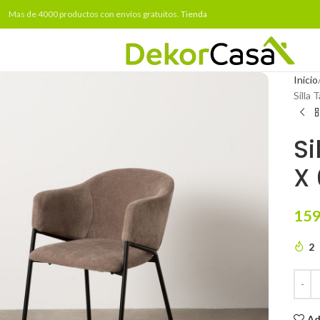
Mas de 4000 productos con envíos gratuitos.
Tienda
Inicio
Silla
Si
X
159
2
Ad