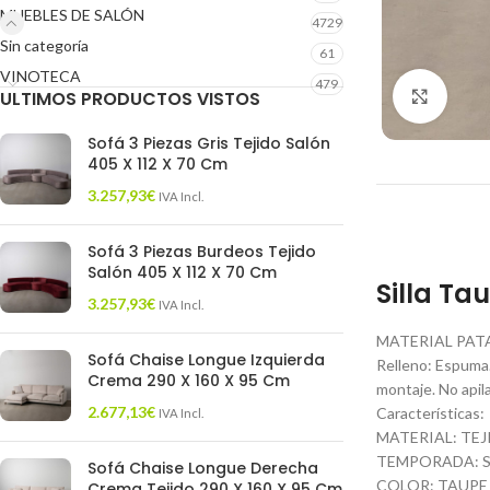
MUEBLES DE SALÓN
4729
Sin categoría
61
VINOTECA
479
ULTIMOS PRODUCTOS VISTOS
Click 
Sofá 3 Piezas Gris Tejido Salón
405 X 112 X 70 Cm
3.257,93
€
IVA Incl.
Sofá 3 Piezas Burdeos Tejido
Salón 405 X 112 X 70 Cm
Silla Ta
3.257,93
€
IVA Incl.
MATERIAL PATAS:
Sofá Chaise Longue Izquierda
Relleno: Espuma
Crema 290 X 160 X 95 Cm
montaje. No api
2.677,13
€
Características:
IVA Incl.
MATERIAL: TE
TEMPORADA: S
Sofá Chaise Longue Derecha
COLOR: TAUPE
Crema Tejido 290 X 160 X 95 Cm