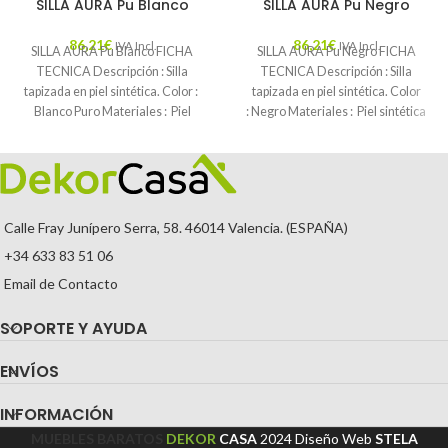
SILLA AURA Pu Blanco
SILLA AURA Pu Negro
86,21
€
86,21
€
IVA Incl.
IVA Incl.
SILLA AURA Pu Blanco FICHA
SILLA AURA Pu Negro FICHA
TECNICA Descripción : Silla
TECNICA Descripción : Silla
tapizada en piel sintética. Color :
tapizada en piel sintética. Color
Blanco Puro Materiales : Piel
: Negro Materiales : Piel sintética
Mantenimiento
Calle Fray Junípero Serra, 58. 46014 Valencia. (ESPAÑA)
+34 633 83 51 06
Email de Contacto
SOPORTE Y AYUDA
ENVÍOS
INFORMACIÓN
MUEBLES BARATOS
DEKOR
CASA
2024
Diseño Web
STELA