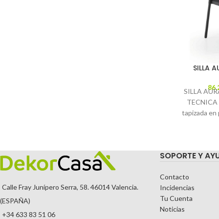
SILLA 
86,
SILLA AUR
TECNICA De
tapizada en p
: Negro M
sintétic
SOPORTE Y AY
Contacto
Calle Fray Junípero Serra, 58. 46014 Valencia.
Incidencias
Tu Cuenta
(ESPAÑA)
Noticias
+34 633 83 51 06