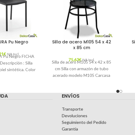
AURA Pu Negro
Silla de acero M105 54 x 42
S
x 85 cm
21
€
IVA Incl.
A Pu Negro FICHA
75,63
€
IVA Incl.
Silla de acero M105 54 x 42 x 85
scripción : Silla
cm Silla con armazón de tubo
iel sintética. Color
acerado modelo M105 Carcasa
ateriales : Piel
de
a Mantenimiento
UDA
ENVÍOS
Transporte
Devoluciones
Seguimiento del Pedido
Garantía