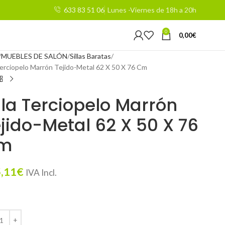
633 83 51 06
Lunes -Viernes de 18h a 20h
0
0,00
€
MUEBLES DE SALÓN
Sillas Baratas
 Terciopelo Marrón Tejido-Metal 62 X 50 X 76 Cm
lla Terciopelo Marrón
jido-Metal 62 X 50 X 76
m
,11
€
IVA Incl.