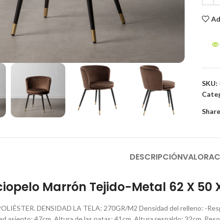
Ad
to enlarge
SKU:
Categ
Share
DESCRIPCIÓN
VALORAC
rciopelo Marrón Tejido-Metal 62 X 50
LIÉSTER. DENSIDAD LA TELA: 270GR/M2 Densidad del relleno: -Respald
d asiento: 47cm. Altura de las patas: 41cm. Altura respaldo: 32cm. Pes