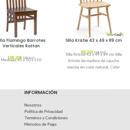
illa Flamingo Barrotes
Silla Kristie 43 x 49 x 89 cm
Verticales Rattan
98,31
€
IVA Incl.
Silla Kristie 43 x 49 x 89 cm Silla
198,20
€
IVA Incl.
Medidas:45 x 50 x 110
Kristie de madera de caucho
maciza en color natural. Color
: Natural, Gris
INFORMACIÓN
Nosotros
Politica de Privacidad
Terminos y Condiciones
Metodos de Pago