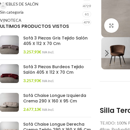
MUEBLES DE SALÓN
4729
Sin categoría
61
VINOTECA
479
ULTIMOS PRODUCTOS VISTOS
Click 
Sofá 3 Piezas Gris Tejido Salón
405 X 112 X 70 Cm
3.257,93
€
IVA Incl.
Sofá 3 Piezas Burdeos Tejido
Salón 405 X 112 X 70 Cm
3.257,93
€
IVA Incl.
Sofá Chaise Longue Izquierda
Crema 290 X 160 X 95 Cm
Silla Te
2.677,13
€
IVA Incl.
TEJIDO: 100% PO
Sofá Chaise Longue Derecha
Crema Tejido 290 X 160 X 95 Cm
48cm. Profundida