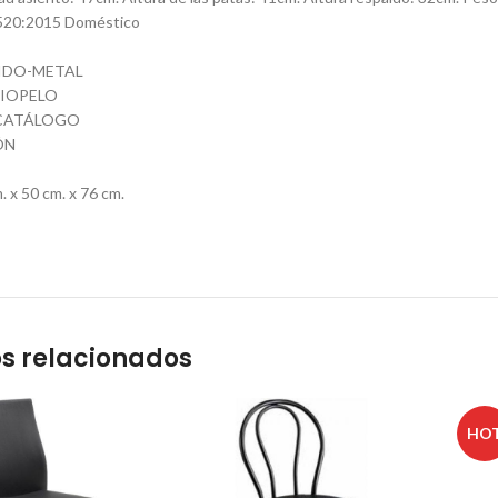
520:2015 Doméstico
JIDO-METAL
IOPELO
CATÁLOGO
ÓN
 x 50 cm. x 76 cm.
s relacionados
HO