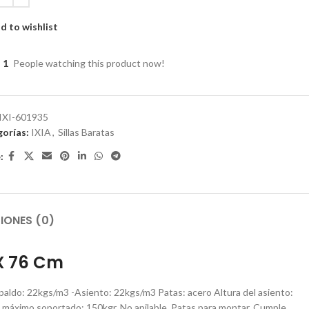
d to wishlist
1
People watching this product now!
IXI-601935
orías:
IXIA
,
Sillas Baratas
:
IONES (0)
 X 76 Cm
o: 22kgs/m3 -Asiento: 22kgs/m3 Patas: acero Altura del asiento:
o máximo soportado: 150kgr. No apilable. Patas para montar. Cumple