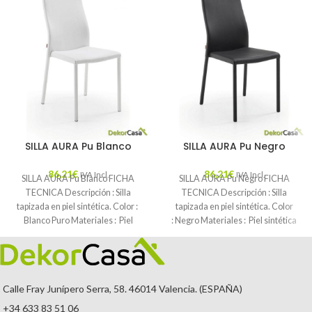
SILLA AURA Pu Blanco
SILLA AURA Pu Negro
86,21
€
86,21
€
IVA Incl.
IVA Incl.
SILLA AURA Pu Blanco FICHA
SILLA AURA Pu Negro FICHA
TECNICA Descripción : Silla
TECNICA Descripción : Silla
tapizada en piel sintética. Color :
tapizada en piel sintética. Color
Blanco Puro Materiales : Piel
: Negro Materiales : Piel sintética
Mantenimiento
Calle Fray Junípero Serra, 58. 46014 Valencia. (ESPAÑA)
+34 633 83 51 06