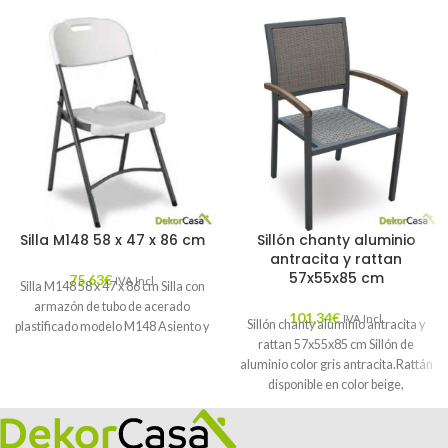
Silla M148 58 x 47 x 86 cm
Sillón chanty aluminio
antracita y rattan
57x55x85 cm
75,63
€
IVA Incl.
Silla M148 58 x 47 x 86 cm Silla con
armazón de tubo de acerado
101,34
€
IVA Incl.
Sillón chanty aluminio antracita y
plastificado modelo M148 Asiento y
rattan 57x55x85 cm Sillón de
aluminio color gris antracita.Rattán
disponible en color beige,
chocolate, y