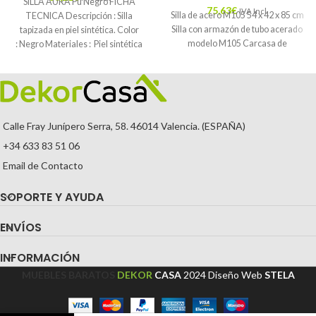
SILLA AURA Pu Negro FICHA
75,63
€
IVA Incl.
Silla de acero M105 54 x 42 x 85 cm
TECNICA Descripción : Silla
Silla con armazón de tubo acerado
tapizada en piel sintética. Color
modelo M105 Carcasa de
: Negro Materiales : Piel sintética
Mantenimiento
Calle Fray Junípero Serra, 58. 46014 Valencia. (ESPAÑA)
+34 633 83 51 06
Email de Contacto
SOPORTE Y AYUDA
ENVÍOS
INFORMACIÓN
MUEBLES BARATOS
DEKOR
CASA
2024
Diseño Web
STELA