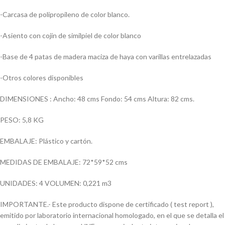
-Carcasa de polipropileno de color blanco.
-Asiento con cojín de similpiel de color blanco
-Base de 4 patas de madera maciza de haya con varillas entrelazadas
-Otros colores disponibles
DIMENSIONES : Ancho: 48 cms Fondo: 54 cms Altura: 82 cms.
PESO: 5,8 KG
EMBALAJE: Plástico y cartón.
MEDIDAS DE EMBALAJE: 72*59*52 cms
UNIDADES: 4 VOLUMEN: 0,221 m3
IMPORTANTE.- Este producto dispone de certificado ( test report ),
emitido por laboratorio internacional homologado, en el que se detalla el