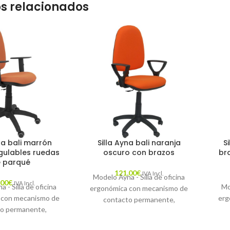
s relacionados
na bali marrón
Silla Ayna bali naranja
S
gulables ruedas
oscuro con brazos
br
 parqué
121,00
€
IVA Incl.
Modelo Ayna - Silla de oficina
,00
€
IVA Incl.
 - Silla de oficina
Mo
ergonómica con mecanismo de
 con mecanismo de
erg
contacto permanente,
o permanente,
regulable en altura - Asiento y
 altura y ruedas de
reg
respaldo tapizados en tejido