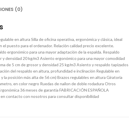
IONES (0)
s
ble en altura Silla de oficina operativa, ergonómica y clásica, ideal
en el puesto para el ordenador. Relación calidad precio excelente.
aldo ergonómico para una mayor adaptación de la espalda. Respaldo
sor y densidad 20 kg/m3 Asiento ergonómico para una mayor comodidad
puma de 5 cm de grosor y densidad 25 kg/m3 Asiento y respaldo tapizados
ión del respaldo en altura, profundidad e inclinación Regulable en
y la posición más alta de 56 cm) Brazos regulables en altura Giratoria
iámetro, en color negro Ruedas de nailon de doble rodadura Otros
alda Ergonómica 36 meses de garantía FABRICACIÓN ESPAÑOLA
 en contacto con nosotros para consultar disponibilidad