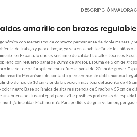
DESCRIPCIÓN
VALORAC
ibaldos amarillo con brazos regulable
 ergonómica con mecanismo de contacto permanente de doble maneta y regula
biente de trabajo y para el hogar, ya sea en la habitación de los niños o 
amente en España, lo que es sinónimo de calidad Detalles técnicos Resp
propileno con refuerzo panal de 20mm de grosor. Espuma de 5 cm de gro
ento interior de polipropileno con refuerzo panal de 20mm de grosor. Es
olor amarillo Mecanismo de contacto permanente de doble maneta Regulac
ilindro de gas de 10 cm (siendo la posición más baja del asiento de 46 cm 
 color negro Base poliamida de alta resistencia de 5 radios y 55 cm de d
ce una buena postura integral para evitar posibles problemas de esp
 montaje incluidas Fácil montaje Para pedidos de gran volumen, póngase