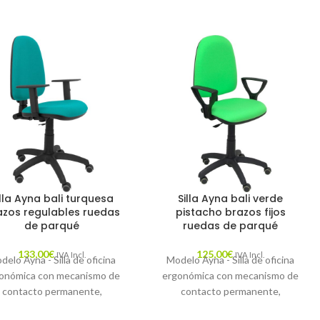
illa Ayna bali turquesa
Silla Ayna bali verde
azos regulables ruedas
pistacho brazos fijos
de parqué
ruedas de parqué
133,00
€
125,00
€
IVA Incl.
IVA Incl.
delo Ayna - Silla de oficina
Modelo Ayna - Silla de oficina
onómica con mecanismo de
ergonómica con mecanismo de
contacto permanente,
contacto permanente,
ulable en altura y ruedas de
regulable en altura y ruedas de