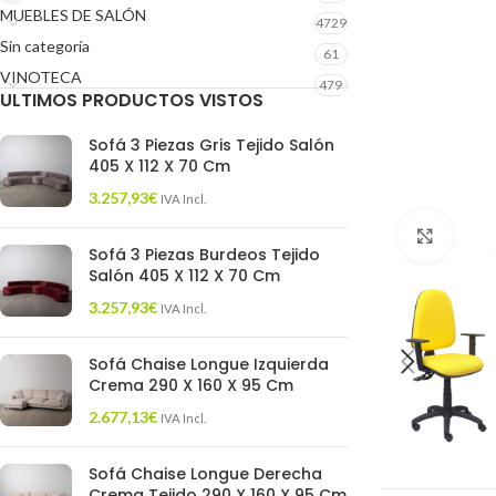
MUEBLES DE SALÓN
4729
Sin categoría
61
VINOTECA
479
ULTIMOS PRODUCTOS VISTOS
Sofá 3 Piezas Gris Tejido Salón
405 X 112 X 70 Cm
3.257,93
€
IVA Incl.
Click 
Sofá 3 Piezas Burdeos Tejido
Salón 405 X 112 X 70 Cm
3.257,93
€
IVA Incl.
Sofá Chaise Longue Izquierda
Crema 290 X 160 X 95 Cm
2.677,13
€
IVA Incl.
Sofá Chaise Longue Derecha
Crema Tejido 290 X 160 X 95 Cm