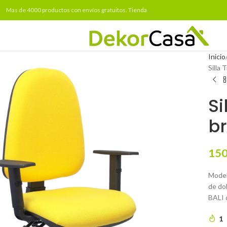
Mas de 4000 productos con envíos gratuitos.
Tienda
Inicio
Silla 
Si
br
150
Model
de do
BALI 
1