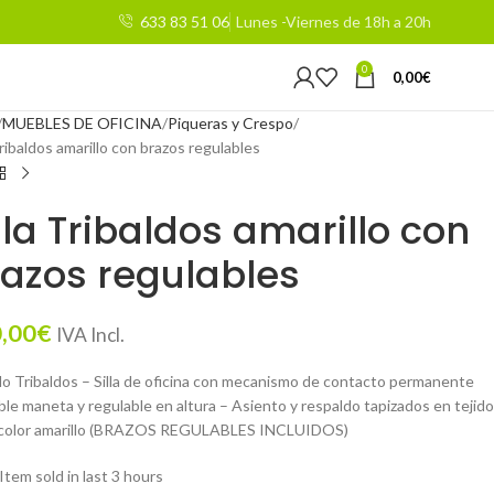
633 83 51 06
Lunes -Viernes de 18h a 20h
0
0,00
€
MUEBLES DE OFICINA
Piqueras y Crespo
Tribaldos amarillo con brazos regulables
lla Tribaldos amarillo con
azos regulables
,00
€
IVA Incl.
o Tribaldos – Silla de oficina con mecanismo de contacto permanente
ble maneta y regulable en altura – Asiento y respaldo tapizados en tejido
color amarillo (BRAZOS REGULABLES INCLUIDOS)
Item sold in last 3 hours