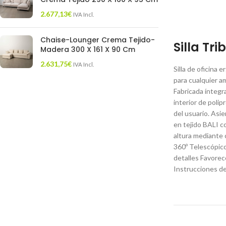
2.677,13
€
IVA Incl.
Chaise-Lounger Crema Tejido-
Silla Tr
Madera 300 X 161 X 90 Cm
2.631,75
€
IVA Incl.
Silla de oficina
para cualquier am
Fabricada íntegr
interior de poli
del usuario. Asi
en tejido BALI c
altura mediante c
360º Telescópico
detalles Favore
Instrucciones de