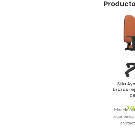
Producto
Silla Ay
brazos re
de
133
Modelo Ayna
ergonómica
contact
regulable en