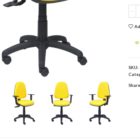
Ad
to enlarge
SKU:
Categ
Share