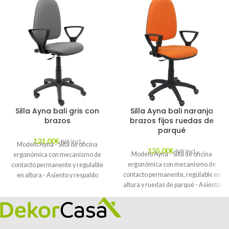
Silla Ayna bali gris con
Silla Ayna bali naranja
brazos
brazos fijos ruedas de
parqué
121,00
€
IVA Incl.
Modelo Ayna - Silla de oficina
125,00
€
IVA Incl.
Modelo Ayna - Silla de oficina
ergonómica con mecanismo de
ergonómica con mecanismo de
contacto permanente y regulable
contacto permanente, regulable en
en altura - Asiento y respaldo
altura y ruedas de parqué - Asiento
tapizados en tejido BALI color gris.
y respaldo tapizados en tejido BALI
color naranja (BRAZOS FIJOS
INCLUIDOS)