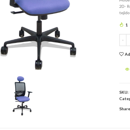
2D- R
tejido
1
Ad
to enlarge
SKU:
Categ
Share