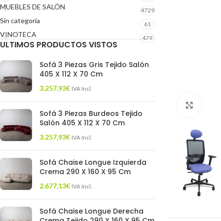
MUEBLES DE SALÓN
4729
Sin categoría
61
VINOTECA
479
ULTIMOS PRODUCTOS VISTOS
Sofá 3 Piezas Gris Tejido Salón
405 X 112 X 70 Cm
3.257,93
€
IVA Incl.
Click 
Sofá 3 Piezas Burdeos Tejido
Salón 405 X 112 X 70 Cm
3.257,93
€
IVA Incl.
Sofá Chaise Longue Izquierda
Crema 290 X 160 X 95 Cm
2.677,13
€
IVA Incl.
Sofá Chaise Longue Derecha
Crema Tejido 290 X 160 X 95 Cm