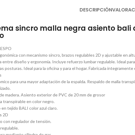
DESCRIPCIÓN
VALORAC
lema sincro malla negra asiento bal
o
RESPO
 ergonómica con mecanismo sincro, brazos regulables 2D y ajustable en alt
a entre diseño y ergonomía. Incluye refuerzo lumbar regulable. Ideal para
s posturas. Ideal para la oficina y para el hogar. Fabricada integramente
s
ico para una mayor adaptación de la espalda. Respaldo de malla transp
izado.
 de madera. Asiento exterior de PVC de 20 mm de grosor
a transpirable en color negro.
en tejido BALI color azul claro.
es 2D
 con regulador de tensión.
regulable.
ura mediante cilindro de gas