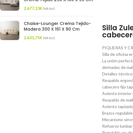
2.677,13
€
IVA Incl.
Chaise-Lounger Crema Tejido-
Silla Zu
Madera 300 X 161 X 90 Cm
cabecer
2.631,75
€
IVA Incl.
PIQUERAS Y C
Silla de oficina
La unión perfect
derivadas de mala
Detalles técnico
Respaldo ergonóm
cabecero fijo tap
Asiento interior
Respaldo de mall
Asiento tapizado 
Brazos regulabl
Mecanismo sincro
Refuerzo lumbar 
Regulable en alt