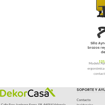
Silla Ayn
brazos re
de
133
Modelo Ayna
ergonómica
contact
regulable en
parqué - A
SOPORTE Y AY
tapizados e
amari
REGULAB
Contacto
Calle Fray Junípero Serra, 58. 46014 Valencia.
Incidencias