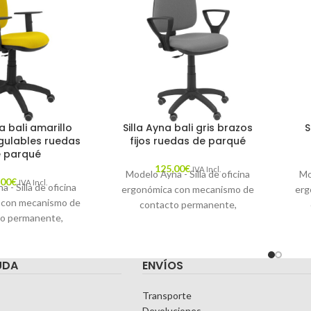
a bali amarillo
Silla Ayna bali gris brazos
S
gulables ruedas
fijos ruedas de parqué
 parqué
125,00
€
IVA Incl.
Modelo Ayna - Silla de oficina
Mo
,00
€
IVA Incl.
 - Silla de oficina
ergonómica con mecanismo de
erg
 con mecanismo de
contacto permanente,
o permanente,
regulable en altura y ruedas de
reg
 altura y ruedas de
parqué - Asiento y respaldo
re
siento y respaldo
tapizados en tejido BALI color
UDA
ENVÍOS
n tejido BALI color
gris (BRAZOS FIJOS
llo (BRAZOS
INCLUIDOS)
LES EN ALTURA)
Transporte
Devoluciones