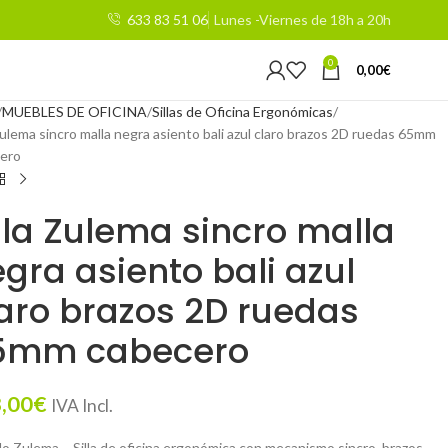
633 83 51 06
Lunes -Viernes de 18h a 20h
0
0,00
€
MUEBLES DE OFICINA
Sillas de Oficina Ergonómicas
Zulema sincro malla negra asiento bali azul claro brazos 2D ruedas 65mm
ero
lla Zulema sincro malla
gra asiento bali azul
aro brazos 2D ruedas
5mm cabecero
,00
€
IVA Incl.
o Zulema – Silla de oficina ergonómica con mecanismo sincro, brazos