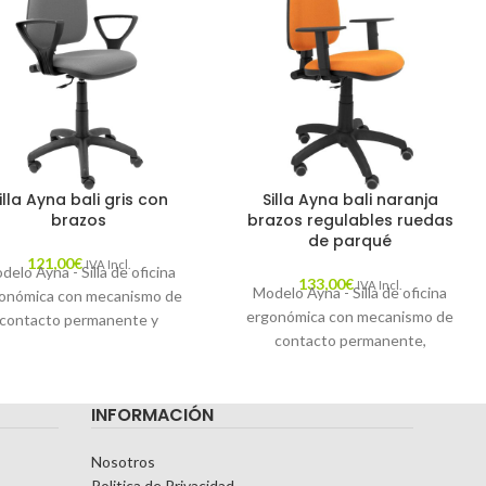
illa Ayna bali gris con
Silla Ayna bali naranja
brazos
brazos regulables ruedas
de parqué
121,00
€
IVA Incl.
delo Ayna - Silla de oficina
133,00
€
IVA Incl.
Modelo Ayna - Silla de oficina
onómica con mecanismo de
ergonómica con mecanismo de
contacto permanente y
contacto permanente,
ulable en altura - Asiento y
regulable en altura y ruedas de
spaldo tapizados en tejido
parqué - Asiento y respaldo
BALI color gris.
INFORMACIÓN
tapizados en tejido BALI color
naranja (BRAZOS REGULABLES
EN ALTURA)
Nosotros
Politica de Privacidad