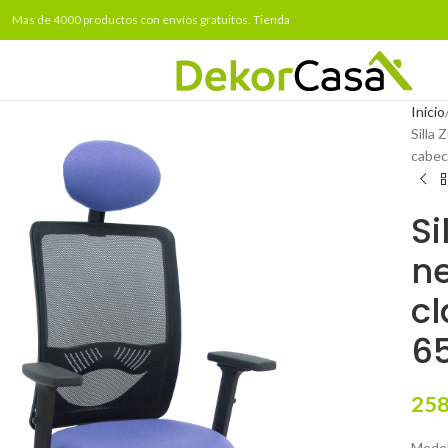
Mas de 4000 productos con envíos gratuitos.
Tienda
Inicio
Silla 
cabec
Si
ne
cl
6
258
Model