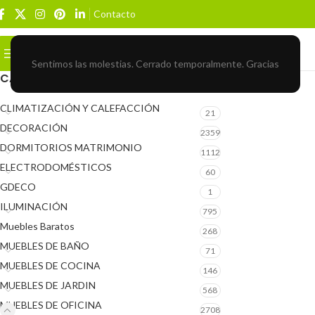
Contacto
Buscar
BROWSE CATEGORIES
Sentimos las molestias. Cerrado temporalmente. Gracias
CATEGORÍAS DEL PRODUCTO
CLIMATIZACIÓN Y CALEFACCIÓN
21
DECORACIÓN
2359
DORMITORIOS MATRIMONIO
1112
ELECTRODOMÉSTICOS
60
GDECO
1
ILUMINACIÓN
795
Muebles Baratos
268
MUEBLES DE BAÑO
71
MUEBLES DE COCINA
146
MUEBLES DE JARDIN
568
MUEBLES DE OFICINA
2708