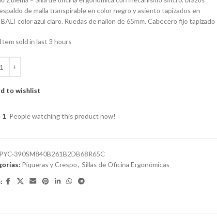
espaldo de malla transpirable en color negro y asiento tapizados en
 BALI color azul claro. Ruedas de nailon de 65mm. Cabecero fijo tapizado
Item sold in last 3 hours
d to wishlist
1
People watching this product now!
PYC-390SM840B261B2DB68R65C
orías:
Piqueras y Crespo
,
Sillas de Oficina Ergonómicas
: