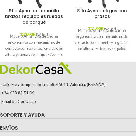
Silla Ayna bali amarillo
Silla Ayna bali gris con
brazos regulables ruedas
brazos
de parqué
121,00
€
IVA Incl.
Modelo Ayna - Silla de oficina
133,00
€
IVA Incl.
Modelo Ayna - Silla de oficina
ergonómica con mecanismo de
ergonómica con mecanismo de
contacto permanente y regulable
contacto permanente, regulable en
en altura - Asiento y respaldo
altura y ruedas de parqué - Asiento
tapizados en tejido BALI color gris.
y respaldo tapizados en tejido BALI
color amarillo (BRAZOS
REGULABLES EN ALTURA)
Calle Fray Junípero Serra, 58. 46014 Valencia. (ESPAÑA)
+34 633 83 51 06
Email de Contacto
SOPORTE Y AYUDA
ENVÍOS