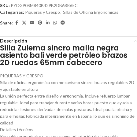
SKU:
PYC-390SM840B429B2DB68R65C
Categorías:
Piqueras y Crespo
,
Sillas de Oficina Ergonómicas
Share:
Descripción
Silla Zulema sincro malla negra
asiento bali verde petróleo brazos
2D ruedas 65mm cabecero
PIQUERAS Y CRESPO
Silla de oficina ergonómica con mecanismo sincro, brazos regulables 2D
y ajustable en altura
La unión perfecta entre diseño y ergonomía. Incluye refuerzo lumbar
regulable. Ideal para trabajar durante varias horas puesto que ayuda a
reducir las lesiones derivadas de malas posturas. Ideal para la oficina y
para el hogar. Fabricada integramente en España, lo que es sinónimo de
calidad
Detalles técnicos
Respaldo ergonómico para una mayor adaptación de la espalda.