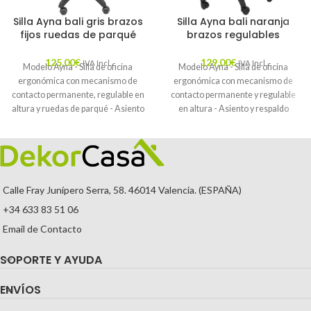
Silla Ayna bali gris brazos
Silla Ayna bali naranja
fijos ruedas de parqué
brazos regulables
125,00
€
129,00
€
IVA Incl.
IVA Incl.
Modelo Ayna - Silla de oficina
Modelo Ayna - Silla de oficina
ergonómica con mecanismo de
ergonómica con mecanismo de
contacto permanente, regulable en
contacto permanente y regulable
altura y ruedas de parqué - Asiento
en altura - Asiento y respaldo
y respaldo tapizados en tejido BALI
tapizados en tejido BALI color
color gris (BRAZOS FIJOS
naranja (BRAZOS REGULABLES
INCLUIDOS)
EN ALTURA)
Calle Fray Junípero Serra, 58. 46014 Valencia. (ESPAÑA)
+34 633 83 51 06
Email de Contacto
SOPORTE Y AYUDA
ENVÍOS