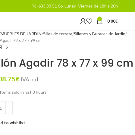
633 83 51 06
Lunes -Viernes de 18h a 20h
0
0,00
€
MUEBLES DE JARDIN
Sillas de terraza
Sillones y Butacas de Jardin
 Agadir 78 x 77 x 99 cm
llón Agadir 78 x 77 x 99 cm
08,75
€
IVA Incl.
Items sold in last 3 hours
d to wishlist