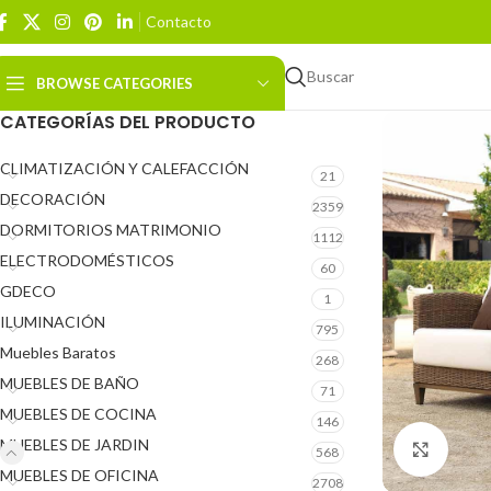
Contacto
Buscar
BROWSE CATEGORIES
CATEGORÍAS DEL PRODUCTO
CLIMATIZACIÓN Y CALEFACCIÓN
21
DECORACIÓN
2359
DORMITORIOS MATRIMONIO
1112
ELECTRODOMÉSTICOS
60
GDECO
1
ILUMINACIÓN
795
Muebles Baratos
268
MUEBLES DE BAÑO
71
MUEBLES DE COCINA
146
MUEBLES DE JARDIN
Click 
568
MUEBLES DE OFICINA
2708