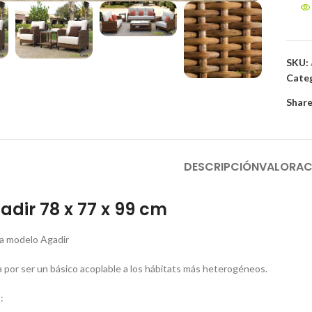
SKU:
Categ
Share
DESCRIPCIÓN
VALORAC
gadir 78 x 77 x 99 cm
aza modelo Agadir
a por ser un básico acoplable a los hábitats más heterogéneos.
: