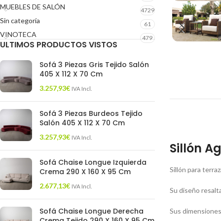
MUEBLES DE SALÓN
4729
Sin categoría
61
VINOTECA
479
ULTIMOS PRODUCTOS VISTOS
Sofá 3 Piezas Gris Tejido Salón
405 X 112 X 70 Cm
3.257,93
€
IVA Incl.
Sofá 3 Piezas Burdeos Tejido
Salón 405 X 112 X 70 Cm
3.257,93
€
IVA Incl.
Sillón A
Sofá Chaise Longue Izquierda
Sillón para terr
Crema 290 X 160 X 95 Cm
2.677,13
€
IVA Incl.
Su diseño resalt
Sofá Chaise Longue Derecha
Sus dimensiones
Crema Tejido 290 X 160 X 95 Cm