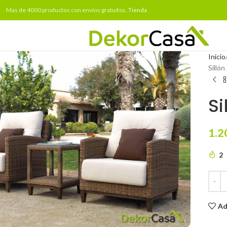
Mas de 4000 productos con envíos gratuitos.
Tienda
Inicio
Sillón
Si
1.2
2
Ad
to enlarge