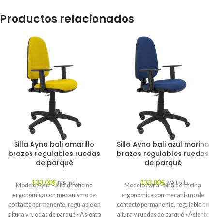
Productos relacionados
Silla Ayna bali amarillo
Silla Ayna bali azul marino
brazos regulables ruedas
brazos regulables ruedas
de parqué
de parqué
133,00
€
133,00
€
IVA Incl.
IVA Incl.
Modelo Ayna - Silla de oficina
Modelo Ayna - Silla de oficina
ergonómica con mecanismo de
ergonómica con mecanismo de
contacto permanente, regulable en
contacto permanente, regulable en
altura y ruedas de parqué - Asiento
altura y ruedas de parqué - Asiento