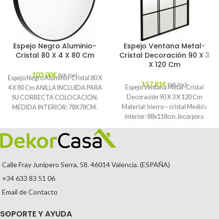
Espejo Negro Aluminio-
Espejo Ventana Metal-
Cristal 80 X 4 X 80 Cm
Cristal Decoración 90 X 3
X 120 Cm
103,00
€
IVA Incl.
Espejo Negro Aluminio-Cristal 80 X
157,81
€
IVA Incl.
Espejo Ventana Metal-Cristal
4 X 80 Cm ANILLA INCLUIDA PARA
Decoración 90 X 3 X 120 Cm
SU CORRECTA COLOCACIÓN.
Material: hierro – cristal Medida
MEDIDA INTERIOR: 78X78CM.
interior: 88x118cm. Incorpora
Características: MATERIAL:
anillas para
Calle Fray Junípero Serra, 58. 46014 Valencia. (ESPAÑA)
+34 633 83 51 06
Email de Contacto
SOPORTE Y AYUDA