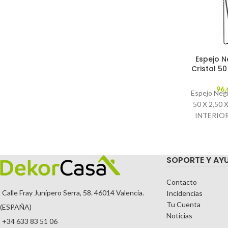
Espejo N
Cristal 50
96,
Espejo Negr
50 X 2,50
INTERIOR
Caracterí
ALUMI
TEMPORA
SOPORTE Y AY
COLOR:
Contacto
Calle Fray Junípero Serra, 58. 46014 Valencia.
Incidencias
Tu Cuenta
(ESPAÑA)
Noticias
+34 633 83 51 06