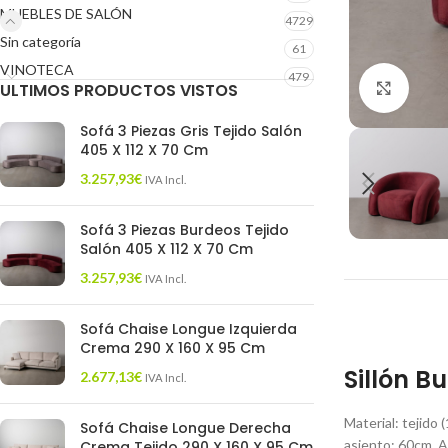
MUEBLES DE SALÓN
4729
Sin categoría
61
VINOTECA
479
ULTIMOS PRODUCTOS VISTOS
Click 
Sofá 3 Piezas Gris Tejido Salón
405 X 112 X 70 Cm
3.257,93
€
IVA Incl.
Sofá 3 Piezas Burdeos Tejido
Salón 405 X 112 X 70 Cm
3.257,93
€
IVA Incl.
Sofá Chaise Longue Izquierda
Crema 290 X 160 X 95 Cm
Sillón B
2.677,13
€
IVA Incl.
Material: tejido
Sofá Chaise Longue Derecha
asiento: 60cm. A
Crema Tejido 290 X 160 X 95 Cm