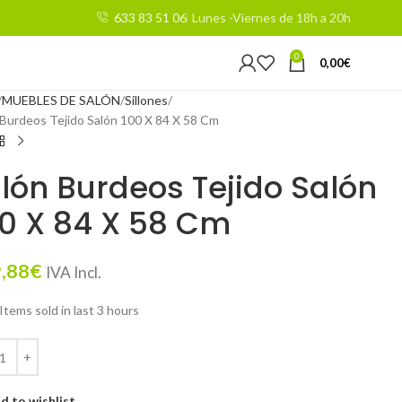
633 83 51 06
Lunes -Viernes de 18h a 20h
0
0,00
€
MUEBLES DE SALÓN
Sillones
n Burdeos Tejido Salón 100 X 84 X 58 Cm
llón Burdeos Tejido Salón
0 X 84 X 58 Cm
,88
€
IVA Incl.
Items sold in last 3 hours
d to wishlist