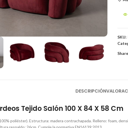
to enlarge
SKU:
Categ
Share
DESCRIPCIÓN
VALORAC
urdeos Tejido Salón 100 X 84 X 58 Cm
 (100% poliéster). Estructura: madera contrachapada. Relleno: foam, den
ltura respaldo: 26cm. Cumple la normativa EN16139:2013.