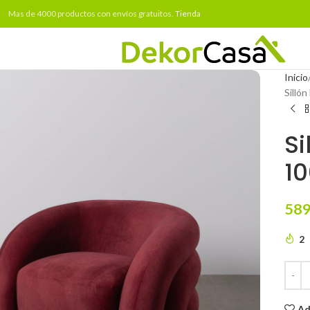
Mas de 4000 productos con envíos gratuitos.
Tienda
Inicio
Silló
Si
10
589
2
Ad