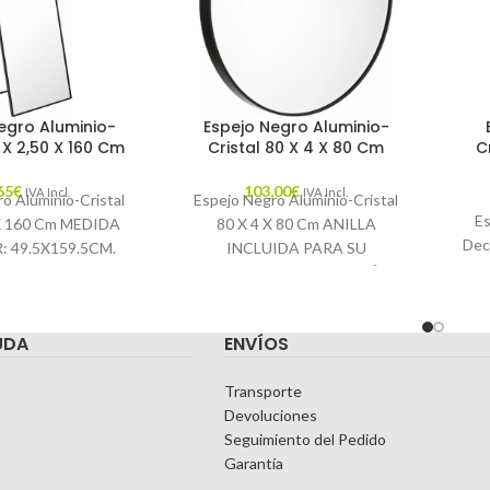
egro Aluminio-
Espejo Negro Aluminio-
 X 2,50 X 160 Cm
Cristal 80 X 4 X 80 Cm
C
65
€
103,00
€
IVA Incl.
IVA Incl.
o Aluminio-Cristal
Espejo Negro Aluminio-Cristal
Es
 X 160 Cm MEDIDA
80 X 4 X 80 Cm ANILLA
Dec
: 49.5X159.5CM.
INCLUIDA PARA SU
sticas: MATERIAL:
CORRECTA COLOCACIÓN.
49.
NIO-CRISTAL
MEDIDA INTERIOR: 78X78CM.
DA: CATÁLOGO
Características: MATERIAL:
UDA
ENVÍOS
 NEGRO PIEZA:
C
Transporte
Devoluciones
Seguimiento del Pedido
Garantía