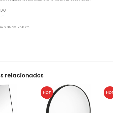
IDO
EOS
. x 84 cm. x 58 cm.
s relacionados
HOT
HO