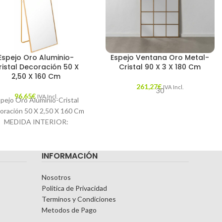
Espejo Oro Aluminio-
Espejo Ventana Oro Metal-
ristal Decoración 50 X
Cristal 90 X 3 X 180 Cm
2,50 X 160 Cm
261,27
€
IVA Incl.
30
96,65
€
IVA Incl.
pejo Oro Aluminio-Cristal
oración 50 X 2,50 X 160 Cm
MEDIDA INTERIOR:
5X159.5CM. Características:
MATERIAL: ALUMINIO-
INFORMACIÓN
CRISTAL TEMPORADA:
ATÁLOGO COLOR: ORO
Nosotros
Politica de Privacidad
Terminos y Condiciones
Metodos de Pago