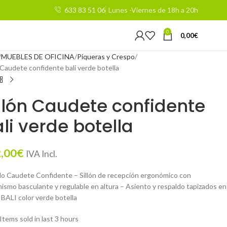
633 83 51 06
Lunes -Viernes de 18h a 20h
0
0,00
€
MUEBLES DE OFICINA
Piqueras y Crespo
 Caudete confidente bali verde botella
llón Caudete confidente
li verde botella
,00
€
IVA Incl.
o Caudete Confidente – Sillón de recepción ergonómico con
ismo basculante y regulable en altura – Asiento y respaldo tapizados en
 BALI color verde botella
Items sold in last 3 hours