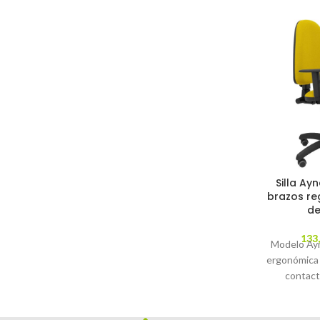
Silla Ayn
brazos re
de
133
Modelo Ayna
ergonómica
contact
regulable en
parqué - A