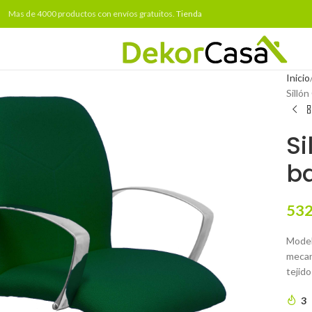
Mas de 4000 productos con envíos gratuitos.
Tienda
Inicio
Sillón
Si
ba
532
Model
mecan
tejido
3