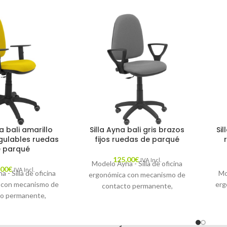
a bali amarillo
Silla Ayna bali gris brazos
Si
gulables ruedas
fijos ruedas de parqué
 parqué
125,00
€
IVA Incl.
Modelo Ayna - Silla de oficina
,00
€
IVA Incl.
 - Silla de oficina
Mo
ergonómica con mecanismo de
 con mecanismo de
erg
contacto permanente,
o permanente,
regulable en altura y ruedas de
 altura y ruedas de
reg
parqué - Asiento y respaldo
siento y respaldo
pa
tapizados en tejido BALI color