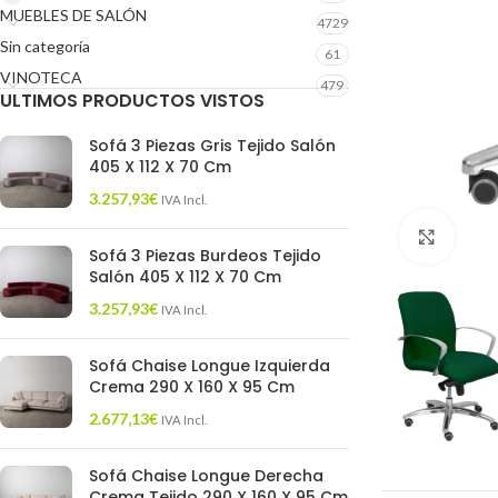
MUEBLES DE SALÓN
4729
Sin categoría
61
VINOTECA
479
ULTIMOS PRODUCTOS VISTOS
Sofá 3 Piezas Gris Tejido Salón
405 X 112 X 70 Cm
3.257,93
€
IVA Incl.
Click 
Sofá 3 Piezas Burdeos Tejido
Salón 405 X 112 X 70 Cm
3.257,93
€
IVA Incl.
Sofá Chaise Longue Izquierda
Crema 290 X 160 X 95 Cm
2.677,13
€
IVA Incl.
Sofá Chaise Longue Derecha
Crema Tejido 290 X 160 X 95 Cm