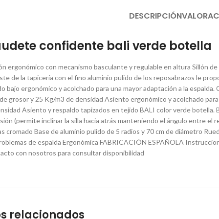
DESCRIPCIÓN
VALORAC
audete confidente bali verde botella
ión ergonómico con mecanismo basculante y regulable en altura Sillón 
aste de la tapicería con el fino aluminio pulido de los reposabrazos le p
o bajo ergonómico y acolchado para una mayor adaptación a la espalda
de grosor y 25 Kg/m3 de densidad Asiento ergonómico y acolchado para 
nsidad Asiento y respaldo tapizados en tejido BALI color verde botella. 
ión (permite inclinar la silla hacia atrás manteniendo el ángulo entre el r
as cromado Base de aluminio pulido de 5 radios y 70 cm de diámetro Rue
 problemas de espalda Ergonómica FABRICACIÓN ESPAÑOLA Instrucciones 
cto con nosotros para consultar disponibilidad
s relacionados