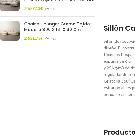
2.677,13
€
IVA Incl.
Chaise-Lounger Crema Tejido-
Sillón C
Madera 300 X 161 X 90 Cm
2.631,75
€
IVA Incl.
Sillón de recepc
diseño. El contr
técnicos Respald
espuma de 6 cm 
y 25 kg/m3 de de
regulador de tens
Giratoria 360º G
evitar posibles
póngase en conta
Producto