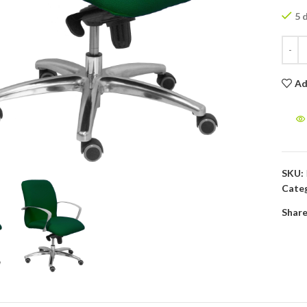
5 
Ad
to enlarge
SKU:
Categ
Share