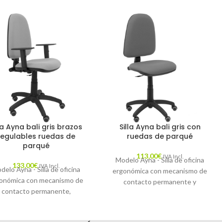
lla Ayna bali gris brazos
Silla Ayna bali gris con
regulables ruedas de
ruedas de parqué
parqué
113,00
€
IVA Incl.
Modelo Ayna - Silla de oficina
133,00
€
IVA Incl.
delo Ayna - Silla de oficina
ergonómica con mecanismo de
onómica con mecanismo de
contacto permanente y
contacto permanente,
regulable en altura - Asiento y
ulable en altura y ruedas de
respaldo tapizados en tejido
rqué - Asiento y respaldo
BALI color gris y ruedas de