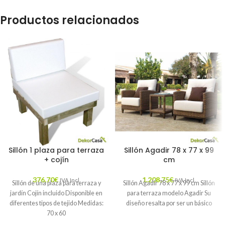
Productos relacionados
Sillón 1 plaza para terraza
Sillón Agadir 78 x 77 x 99
+ cojín
cm
376,70
€
1.208,75
€
IVA Incl.
IVA Incl.
Sillón de una plaza para terraza y
Sillón Agadir 78 x 77 x 99 cm Sillón
jardín Cojín incluido Disponible en
para terraza modelo Agadir Su
diferentes tipos de tejido Medidas:
diseño resalta por ser un básico
70 x 60