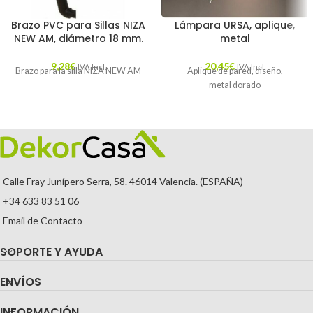
Brazo PVC para Sillas NIZA
Lámpara URSA, aplique,
NEW AM, diámetro 18 mm.
metal
9,28
€
20,45
€
IVA Incl.
IVA Incl.
Brazo para la silla NIZA NEW AM
Aplique de pared, diseño,
metal dorado
Calle Fray Junípero Serra, 58. 46014 Valencia. (ESPAÑA)
+34 633 83 51 06
Email de Contacto
SOPORTE Y AYUDA
ENVÍOS
INFORMACIÓN