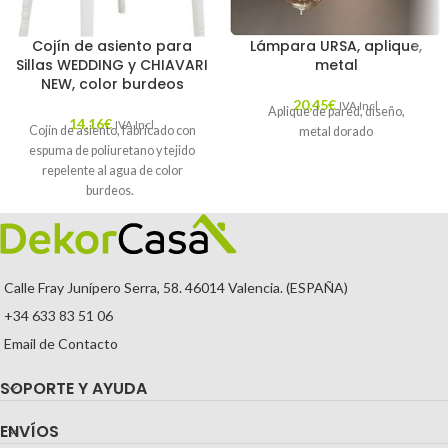
Cojín de asiento para
Lámpara URSA, aplique,
Sillas WEDDING y CHIAVARI
metal
NEW, color burdeos
20,45
€
IVA Incl.
Aplique de pared, diseño,
14,16
€
IVA Incl.
Cojín de asiento, fabricado con
metal dorado
espuma de poliuretano y tejido
repelente al agua de color
burdeos.
Calle Fray Junípero Serra, 58. 46014 Valencia. (ESPAÑA)
+34 633 83 51 06
Email de Contacto
SOPORTE Y AYUDA
ENVÍOS