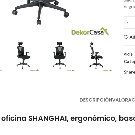
negro
to enlarge
Ad
SKU:
Categ
Share
DESCRIPCIÓN
VALORAC
e oficina SHANGHAI, ergonómico, basc