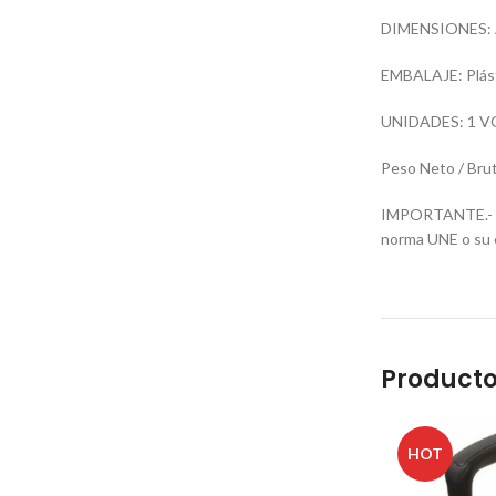
DIMENSIONES: An
EMBALAJE: Plást
UNIDADES: 1 V
Peso Neto / Brut
IMPORTANTE.- Est
norma UNE o su e
Producto
HOT