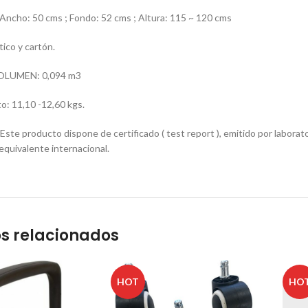
cho: 50 cms ; Fondo: 52 cms ; Altura: 115 ~ 120 cms
ico y cartón.
OLUMEN: 0,094 m3
o: 11,10 -12,60 kgs.
e producto dispone de certificado ( test report ), emitido por laborator
quivalente internacional.
s relacionados
HOT
HO