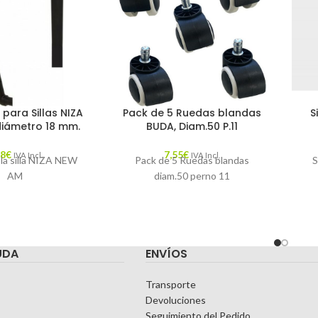
para Sillas NIZA
Pack de 5 Ruedas blandas
S
diámetro 18 mm.
BUDA, Diam.50 P.11
28
€
7,55
€
IVA Incl.
IVA Incl.
 la silla NIZA NEW
Pack de 5 Ruedas blandas
S
AM
diam.50 perno 11
UDA
ENVÍOS
Transporte
Devoluciones
Seguimiento del Pedido