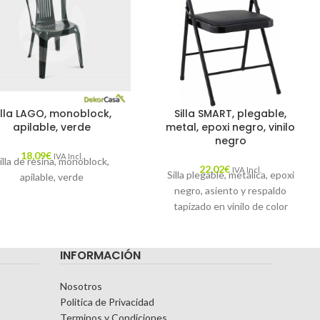
illa LAGO, monoblock,
Silla SMART, plegable,
apilable, verde
metal, epoxi negro, vinilo
negro
18,09
€
IVA Incl.
illa de resina, monoblock,
22,02
€
IVA Incl.
Silla plegable, metálica, epoxi
apilable, verde
negro, asiento y respaldo
tapizado en vinilo de color
negro.
INFORMACIÓN
Nosotros
Politica de Privacidad
Terminos y Condiciones