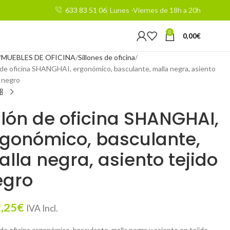
633 83 51 06
Lunes -Viernes de 18h a 20h
0
0,00
€
MUEBLES DE OFICINA
Sillones de oficina
n de oficina SHANGHAI, ergonómico, basculante, malla negra, asiento
o negro
llón de oficina SHANGHAI,
gonómico, basculante,
lla negra, asiento tejido
egro
,25
€
IVA Incl.
 de oficina ergonómico, basculante, malla negra y asiento en tejido