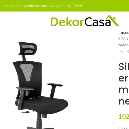
Mas de 4000 productos con envíos gratuitos.
Tienda
Inicio
Silló
tejid
Si
er
ma
n
102
Sillón