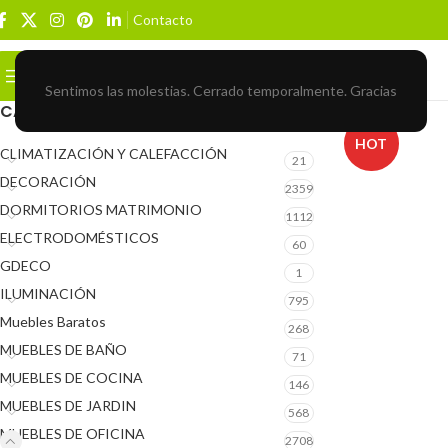
Contacto
Buscar
BROWSE CATEGORIES
Sentimos las molestias. Cerrado temporalmente. Gracias
CATEGORÍAS DEL PRODUCTO
HOT
CLIMATIZACIÓN Y CALEFACCIÓN
21
DECORACIÓN
2359
DORMITORIOS MATRIMONIO
1112
ELECTRODOMÉSTICOS
60
GDECO
1
ILUMINACIÓN
795
Muebles Baratos
268
MUEBLES DE BAÑO
71
MUEBLES DE COCINA
146
MUEBLES DE JARDIN
568
MUEBLES DE OFICINA
2708