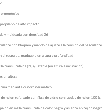
:
a, ergonómico
propileno de alto impacto
da y moldeada con densidad 36
lante con bloqueo y mando de ajuste a la tensión del basculante.
n el respaldo, graduable en altura y profundidad
a translucida negra, ajustable (en altura e inclinación)
es en altura
ltura mediante cilindro neumático
 de nylon reforzado con fibra de vidrio con ruedas de nylon 100 %
paldo en malla translucida de color negro y asiento en tejido negro