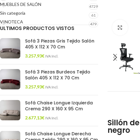
MUEBLES DE SALÓN
4729
Sin categoría
61
VINOTECA
479
ULTIMOS PRODUCTOS VISTOS
Click 
Sofá 3 Piezas Gris Tejido Salón
405 X 112 X 70 Cm
3.257,93
€
IVA Incl.
Sofá 3 Piezas Burdeos Tejido
Salón 405 X 112 X 70 Cm
3.257,93
€
IVA Incl.
Sofá Chaise Longue Izquierda
Crema 290 X 160 X 95 Cm
2.677,13
€
IVA Incl.
Sillón d
negro
Sofá Chaise Longue Derecha
Crema Tejido 290 X 160 X 95 Cm