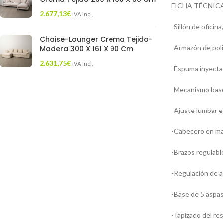
FICHA TÉCNICA
2.677,13
€
IVA Incl.
-Sillón de oficin
Chaise-Lounger Crema Tejido-
-Armazón de poli
Madera 300 X 161 X 90 Cm
2.631,75
€
IVA Incl.
-Espuma inyecta
-Mecanismo bascu
-Ajuste lumbar e
-Cabecero en mall
-Brazos regulabl
-Regulación de a
-Base de 5 aspas
-Tapizado del res