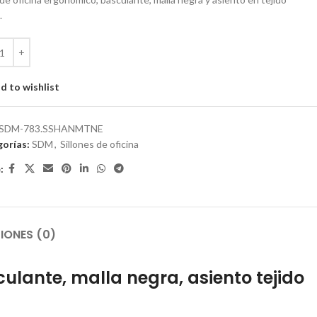
.
d to wishlist
SDM-783.SSHANMTNE
orías:
SDM
,
Sillones de oficina
:
IONES (0)
ulante, malla negra, asiento tejido