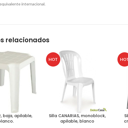
quivalente internacional.
s relacionados
HOT
HO
 baja, apilable,
Silla CANARIAS, monoblock,
S
blanco.
apilable, blanco
c