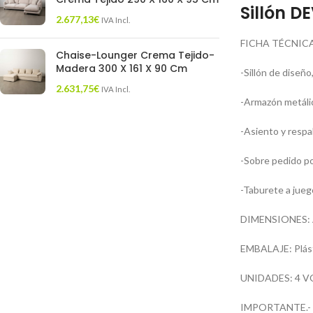
Sillón D
2.677,13
€
IVA Incl.
FICHA TÉCNICA
Chaise-Lounger Crema Tejido-
Madera 300 X 161 X 90 Cm
-Sillón de diseño
2.631,75
€
IVA Incl.
-Armazón metáli
-Asiento y respal
-Sobre pedido po
-Taburete a jueg
DIMENSIONES: Anc
EMBALAJE: Plást
UNIDADES: 4 V
IMPORTANTE.- Est