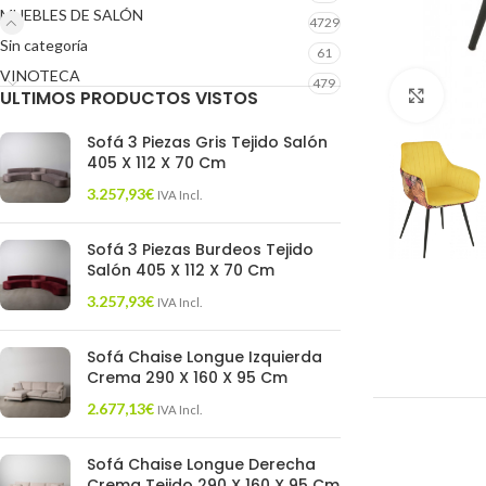
MUEBLES DE SALÓN
4729
Sin categoría
61
VINOTECA
479
ULTIMOS PRODUCTOS VISTOS
Click 
Sofá 3 Piezas Gris Tejido Salón
405 X 112 X 70 Cm
3.257,93
€
IVA Incl.
Sofá 3 Piezas Burdeos Tejido
Salón 405 X 112 X 70 Cm
3.257,93
€
IVA Incl.
Sofá Chaise Longue Izquierda
Crema 290 X 160 X 95 Cm
2.677,13
€
IVA Incl.
Sofá Chaise Longue Derecha
Crema Tejido 290 X 160 X 95 Cm