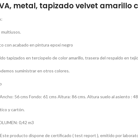
EVA, metal, tapizado velvet amarillo c
:
, multiusos.
co con acabado en pintura epoxi negro
do tapizados en terciopelo de color amarillo, trasera del respaldo en tej
demos suministrar en otros colores.
o
ho: 56 cms Fondo: 61 cms Altura: 86 cms. Altura suelo al asiento : 4
ico y cartón.
OLUMEN: 0,42 m3
e producto dispone de certificado ( test report ), emitido por laborator