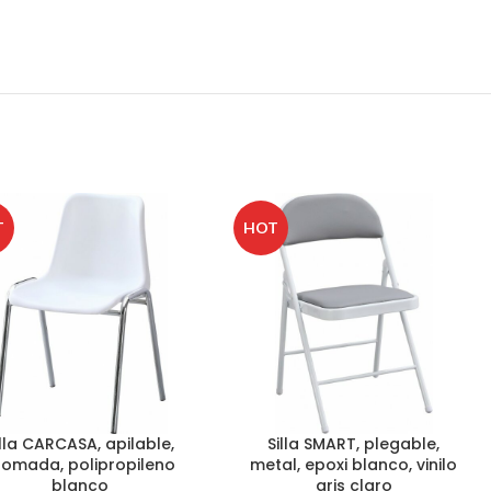
T
HOT
illa CARCASA, apilable,
Silla SMART, plegable,
romada, polipropileno
metal, epoxi blanco, vinilo
blanco
gris claro