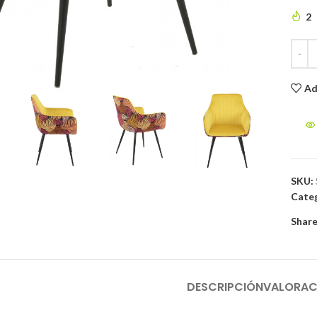
2
to enlarge
Ad
SKU:
Categ
Share
DESCRIPCIÓN
VALORAC