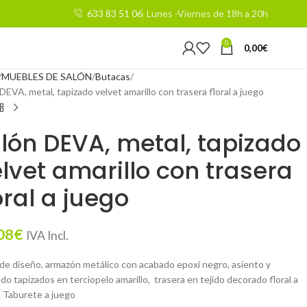
633 83 51 06
Lunes -Viernes de 18h a 20h
0
0,00
€
MUEBLES DE SALÓN
Butacas
 DEVA, metal, tapizado velvet amarillo con trasera floral a juego
llón DEVA, metal, tapizado
lvet amarillo con trasera
oral a juego
08
€
IVA Incl.
n de diseño, armazón metálico con acabado epoxi negro, asiento y
do tapizados en terciopelo amarillo, trasera en tejido decorado floral a
. Taburete a juego