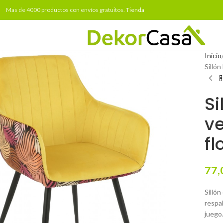
Mas de 4000 productos con envíos gratuitos.
Tienda
Inicio
Sillón
Si
ve
fl
77,
Silló
respal
juego