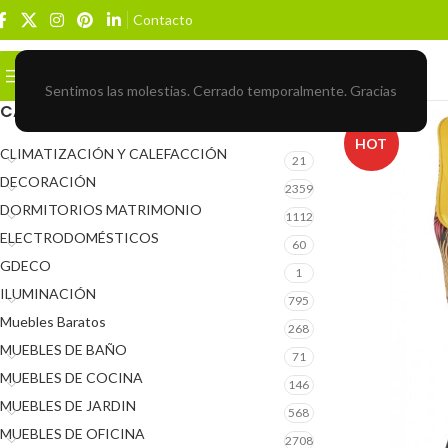
Contacto
Buscar
BROWSE CATEGORIES
Sentimos las molestias. Cerrado temporalmente. Gracias
CATEGORÍAS DEL PRODUCTO
HOT
CLIMATIZACIÓN Y CALEFACCIÓN
21
DECORACIÓN
2359
DORMITORIOS MATRIMONIO
1112
ELECTRODOMÉSTICOS
60
GDECO
1
ILUMINACIÓN
795
Muebles Baratos
268
MUEBLES DE BAÑO
71
MUEBLES DE COCINA
146
MUEBLES DE JARDIN
568
MUEBLES DE OFICINA
2708