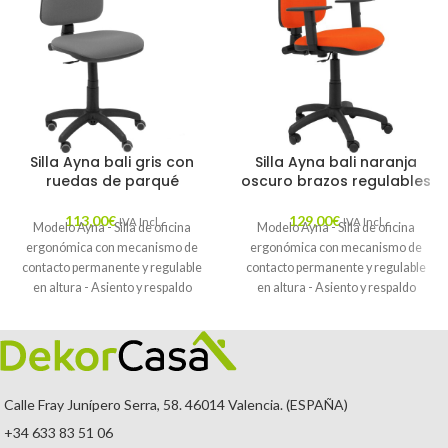
Silla Ayna bali gris con
Silla Ayna bali naranja
ruedas de parqué
oscuro brazos regulables
113,00
€
129,00
€
IVA Incl.
IVA Incl.
Modelo Ayna - Silla de oficina
Modelo Ayna - Silla de oficina
ergonómica con mecanismo de
ergonómica con mecanismo de
contacto permanente y regulable
contacto permanente y regulable
en altura - Asiento y respaldo
en altura - Asiento y respaldo
tapizados en tejido BALI color gris y
tapizados en tejido BALI color
ruedas de parqué
naranja (BRAZOS REGULABLES
EN ALTURA)
Calle Fray Junípero Serra, 58. 46014 Valencia. (ESPAÑA)
+34 633 83 51 06