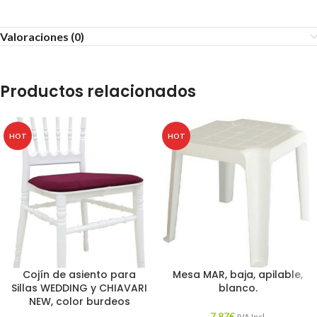
Valoraciones (0)
Productos relacionados
HOT
HOT
Cojín de asiento para
Mesa MAR, baja, apilable,
Sillas WEDDING y CHIAVARI
blanco.
NEW, color burdeos
7,87
€
IVA Incl.