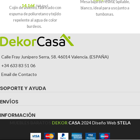
Mesa baja de resina, apilable,
14,16
€
IVA Incl.
Cojín de asiento, fabricado con
blanco, ideal para uso junto a
espuma de poliuretano y tejido
tumbonas.
repelente al agua de color
burdeos.
Calle Fray Junípero Serra, 58. 46014 Valencia. (ESPAÑA)
+34 633 83 51 06
Email de Contacto
SOPORTE Y AYUDA
ENVÍOS
INFORMACIÓN
MUEBLES BARATOS
DEKOR
CASA
2024
Diseño Web
STELA