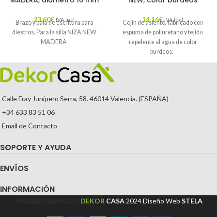
MADERA, diámetro 16 mm
NEW, color burdeos
23,60
€
14,16
€
IVA Incl.
IVA Incl.
Brazo y pala de escritura para
Cojín de asiento, fabricado con
diestros. Para la silla NIZA NEW
espuma de poliuretano y tejido
MADERA
repelente al agua de color
burdeos.
Calle Fray Junípero Serra, 58. 46014 Valencia. (ESPAÑA)
+34 633 83 51 06
Email de Contacto
SOPORTE Y AYUDA
ENVÍOS
INFORMACIÓN
MUEBLES BARATOS
DEKOR
CASA
2024
Diseño Web
STELA