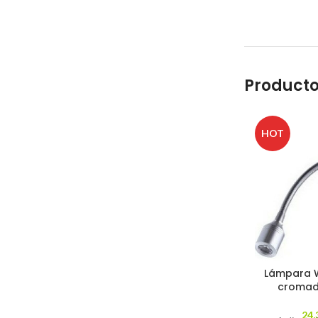
Producto
HOT
Lámpara W
cromado
24,