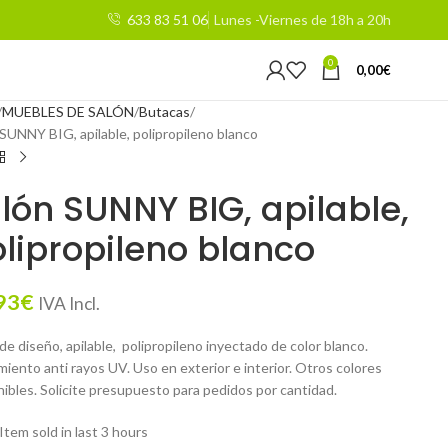
633 83 51 06
Lunes -Viernes de 18h a 20h
0
0,00
€
MUEBLES DE SALÓN
Butacas
 SUNNY BIG, apilable, polipropileno blanco
llón SUNNY BIG, apilable,
lipropileno blanco
93
€
IVA Incl.
 de diseño, apilable, polipropileno inyectado de color blanco.
iento anti rayos UV. Uso en exterior e interior. Otros colores
nibles. Solicite presupuesto para pedidos por cantidad.
Item sold in last 3 hours