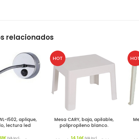
s relacionados
HOT
HO
L-I502, aplique,
Mesa CARY, baja, apilable,
Me
, lectura led
polipropileno blanco.
38
€
14,16
€
IVA Incl.
IVA Incl.