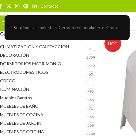
Contacto
Buscar
BROWSE CATEGORIES
Sentimos las molestias. Cerrado temporalmente. Gracias
CATEGORÍAS DEL PRODUCTO
HOT
CLIMATIZACIÓN Y CALEFACCIÓN
21
DECORACIÓN
2359
DORMITORIOS MATRIMONIO
1112
ELECTRODOMÉSTICOS
60
GDECO
1
ILUMINACIÓN
795
Muebles Baratos
268
MUEBLES DE BAÑO
71
MUEBLES DE COCINA
146
MUEBLES DE JARDIN
568
MUEBLES DE OFICINA
2708