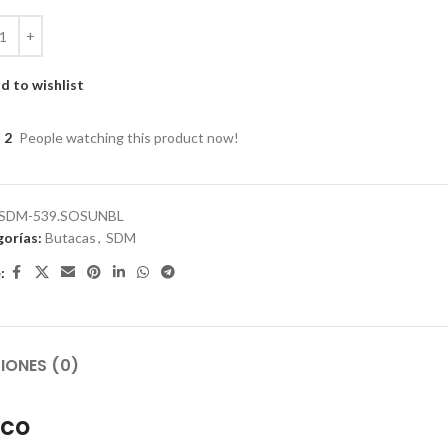
d to wishlist
2
People watching this product now!
SDM-539.SOSUNBL
orías:
Butacas
,
SDM
:
IONES (0)
nco