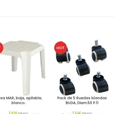
T
HOT
sa MAR, baja, apilable,
Pack de 5 Ruedas blandas
blanco.
BUDA, Diam.50 P.11
7,87
€
7,55
€
IVA Incl.
IVA Incl.