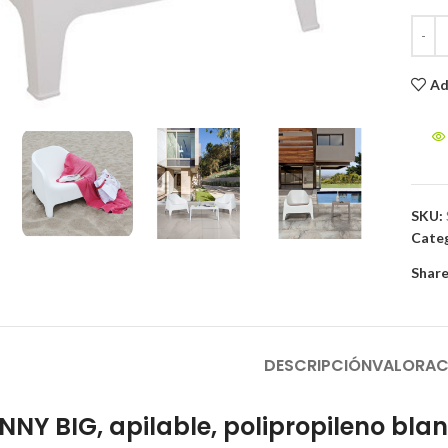
Ad
to enlarge
SKU:
Categ
Share
DESCRIPCIÓN
VALORAC
UNNY BIG, apilable, polipropileno bla