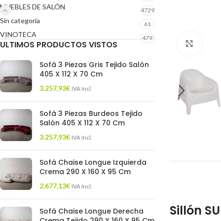
MUEBLES DE SALÓN
4729
Sin categoría
61
VINOTECA
479
ULTIMOS PRODUCTOS VISTOS
Click 
Sofá 3 Piezas Gris Tejido Salón
405 X 112 X 70 Cm
3.257,93
€
IVA Incl.
Sofá 3 Piezas Burdeos Tejido
Salón 405 X 112 X 70 Cm
3.257,93
€
IVA Incl.
Sofá Chaise Longue Izquierda
Crema 290 X 160 X 95 Cm
2.677,13
€
IVA Incl.
Sillón S
Sofá Chaise Longue Derecha
Crema Tejido 290 X 160 X 95 Cm