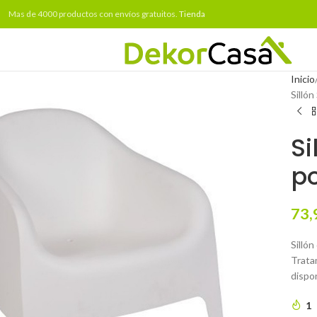
Mas de 4000 productos con envíos gratuitos.
Tienda
Inicio
Sillón
Si
po
73,
Sillón
Tratam
dispo
1