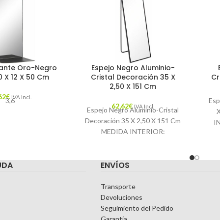
tante Oro-Negro
Espejo Negro Aluminio-
0 X 12 X 50 Cm
Cristal Decoración 35 X
Cr
2,50 X 151 Cm
62
€
IVA Incl.
3,6
Esp
62,62
€
IVA Incl.
Espejo Negro Aluminio-Cristal
Decoración 35 X 2,50 X 151 Cm
I
MEDIDA INTERIOR:
Ca
34.5X150.5CM. Características:
MATERIAL: ALUMINIO-
T
UDA
ENVÍOS
CRISTAL TEMPORADA:
CATÁLOGO COLOR: NEGRO
Transporte
Devoluciones
Seguimiento del Pedido
Garantía