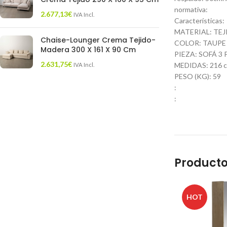
normativa:
2.677,13
€
IVA Incl.
Características:
MATERIAL: TE
Chaise-Lounger Crema Tejido-
COLOR: TAUPE
Madera 300 X 161 X 90 Cm
PIEZA: SOFÁ 3
2.631,75
€
MEDIDAS: 216 cm
IVA Incl.
PESO (KG): 59
:
:
Producto
HOT