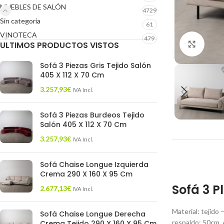
MUEBLES DE SALÓN
4729
Sin categoría
61
VINOTECA
479
ULTIMOS PRODUCTOS VISTOS
Click 
Sofá 3 Piezas Gris Tejido Salón
405 X 112 X 70 Cm
3.257,93
€
IVA Incl.
Sofá 3 Piezas Burdeos Tejido
Salón 405 X 112 X 70 Cm
3.257,93
€
IVA Incl.
Sofá Chaise Longue Izquierda
Crema 290 X 160 X 95 Cm
Sofá 3 P
2.677,13
€
IVA Incl.
Material: tejido
Sofá Chaise Longue Derecha
respaldo: 50cm. 
Crema Tejido 290 X 160 X 95 Cm