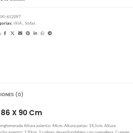
IXI-612097
orías:
IXIA
,
Sofas
:
IONES (0)
X 86 X 90 Cm
conglomerada Altura asiento: 44cm. Altura patas: 14,5cm. Altura
ncho asiento: 170cm. 2 cojines desenfundables con cremallera. Cumple