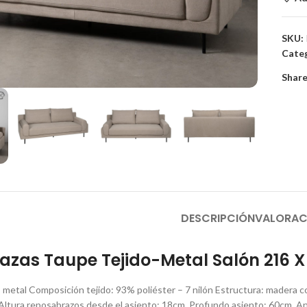
SKU:
Categ
to enlarge
Share
DESCRIPCIÓN
VALORAC
lazas Taupe Tejido-Metal Salón 216 
 – metal Composición tejido: 93% poliéster – 7 nilón Estructura: madera 
Altura reposabrazos desde el asiento: 18cm. Profundo asiento: 60cm. A