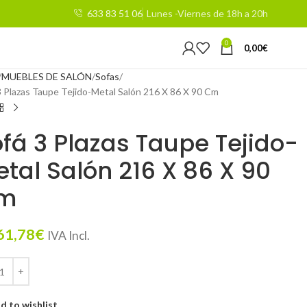
633 83 51 06
Lunes -Viernes de 18h a 20h
0
0,00
€
MUEBLES DE SALÓN
Sofas
3 Plazas Taupe Tejido-Metal Salón 216 X 86 X 90 Cm
fá 3 Plazas Taupe Tejido-
tal Salón 216 X 86 X 90
m
61,78
€
IVA Incl.
d to wishlist