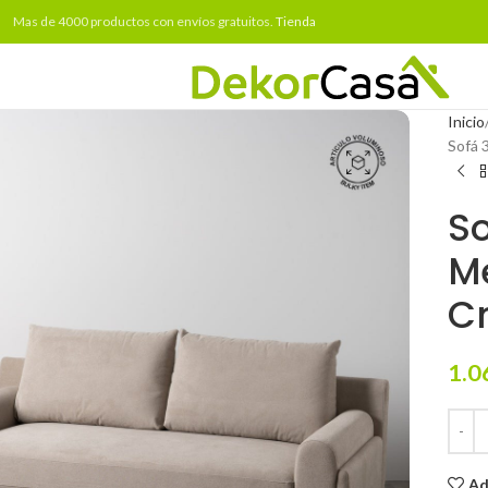
Mas de 4000 productos con envíos gratuitos.
Tienda
Inicio
Sofá 
So
Me
C
1.0
Ad