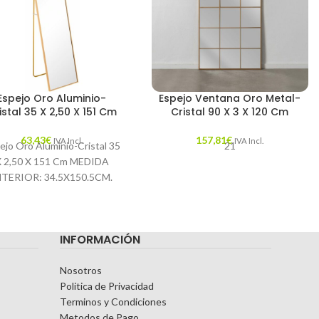
Espejo Oro Aluminio-
Espejo Ventana Oro Metal-
istal 35 X 2,50 X 151 Cm
Cristal 90 X 3 X 120 Cm
63,43
€
157,81
€
IVA Incl.
IVA Incl.
ejo Oro Aluminio-Cristal 35
21
X 2,50 X 151 Cm MEDIDA
NTERIOR: 34.5X150.5CM.
racterísticas: MATERIAL:
ALUMINIO-CRISTAL
EMPORADA: CATÁLOGO
INFORMACIÓN
COLOR: ORO PIEZA:
Nosotros
Politica de Privacidad
Terminos y Condiciones
Metodos de Pago