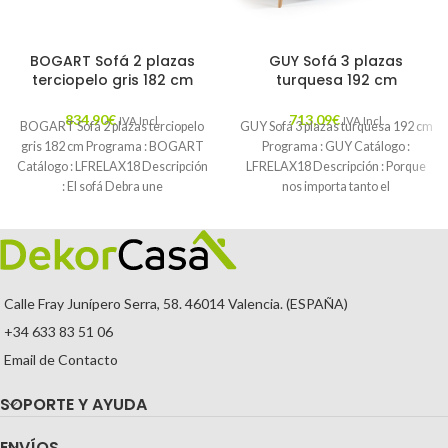
BOGART Sofá 2 plazas
GUY Sofá 3 plazas
terciopelo gris 182 cm
turquesa 192 cm
834,90
€
713,09
€
IVA Incl.
IVA Incl.
BOGART Sofá 2 plazas terciopelo
GUY Sofá 3 plazas turquesa 192 cm
gris 182 cm Programa : BOGART
Programa : GUY Catálogo :
Catálogo : LFRELAX18 Descripción
LFRELAX18 Descripción : Porque
: El sofá Debra une
nos importa tanto el
Calle Fray Junípero Serra, 58. 46014 Valencia. (ESPAÑA)
+34 633 83 51 06
Email de Contacto
SOPORTE Y AYUDA
ENVÍOS