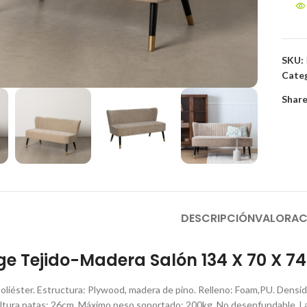
SKU:
to enlarge
Categ
Share
DESCRIPCIÓN
VALORAC
ge Tejido-Madera Salón 134 X 70 X 7
 poliéster. Estructura: Plywood, madera de pino. Relleno: Foam,PU. Dens
Altura patas: 26cm. Máximo peso soportado: 200kg. No desenfundable. 