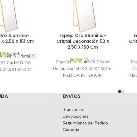
Oro Aluminio-
Espejo Oro Aluminio-
E
 X 2,50 X 151 Cm
Cristal Decoración 50 X
Cri
2,50 X 160 Cm
43
€
IVA Incl.
Aluminio-Cristal 35
96,65
€
IVA Incl.
Espejo Oro Aluminio-Cristal
Es
 151 Cm MEDIDA
Decoración 50 X 2,50 X 160 Cm
De
: 34.5X150.5CM.
MEDIDA INTERIOR:
Mate
sticas: MATERIAL:
49.5X159.5CM. Características:
int
NIO-CRISTAL
MATERIAL: ALUMINIO-
DA: CATÁLOGO
UDA
ENVÍOS
CRISTAL TEMPORADA:
: ORO PIEZA:
CATÁLOGO COLOR: ORO
Transporte
Devoluciones
Seguimiento del Pedido
Garantía