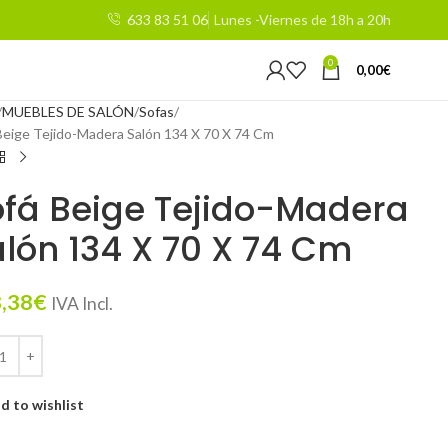
633 83 51 06
Lunes -Viernes de 18h a 20h
0
0,00
€
MUEBLES DE SALÓN
Sofas
Beige Tejido-Madera Salón 134 X 70 X 74 Cm
fá Beige Tejido-Madera
lón 134 X 70 X 74 Cm
,38
€
IVA Incl.
d to wishlist