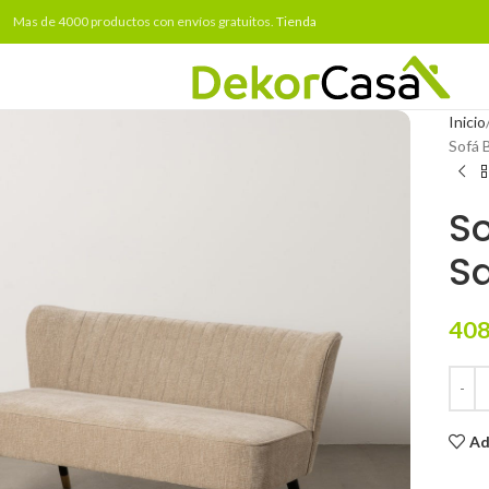
Mas de 4000 productos con envíos gratuitos.
Tienda
Inicio
Sofá 
So
Sa
408
Ad