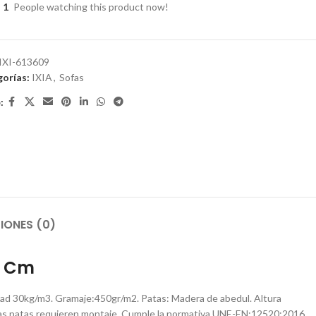
1
People watching this product now!
IXI-613609
orías:
IXIA
,
Sofas
:
IONES (0)
4 Cm
idad 30kg/m3. Gramaje:450gr/m2. Patas: Madera de abedul. Altura
Las patas requieren montaje. Cumple la normativa UNE-EN:12520:2016.