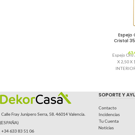
Espejo 
Cristal 35
63,
Espejo Oro 
X 2,50 X
INTERIOR
Caracterí
ALUMI
TEMPORA
SOPORTE Y AY
COLOR
Contacto
Calle Fray Junípero Serra, 58. 46014 Valencia.
Incidencias
Tu Cuenta
(ESPAÑA)
Noticias
+34 633 83 51 06