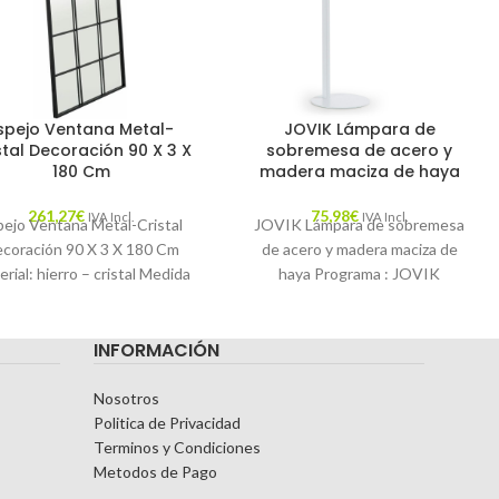
spejo Ventana Metal-
JOVIK Lámpara de
stal Decoración 90 X 3 X
sobremesa de acero y
180 Cm
madera maciza de haya
261,27
€
75,98
€
IVA Incl.
IVA Incl.
pejo Ventana Metal-Cristal
JOVIK Lámpara de sobremesa
coración 90 X 3 X 180 Cm
de acero y madera maciza de
rial: hierro – cristal Medida
haya Programa : JOVIK
erior: 88x178cm. Incorpora
Catálogo : LFLAMPARAS17
anillas para
Descripción : Unimos
INFORMACIÓN
Nosotros
Politica de Privacidad
Terminos y Condiciones
Metodos de Pago