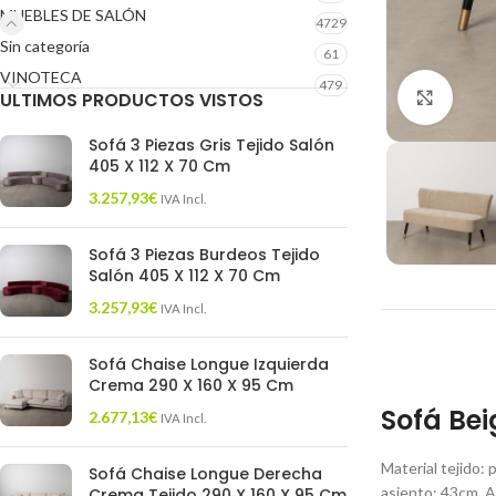
MUEBLES DE SALÓN
4729
Sin categoría
61
VINOTECA
479
ULTIMOS PRODUCTOS VISTOS
Click 
Sofá 3 Piezas Gris Tejido Salón
405 X 112 X 70 Cm
3.257,93
€
IVA Incl.
Sofá 3 Piezas Burdeos Tejido
Salón 405 X 112 X 70 Cm
3.257,93
€
IVA Incl.
Sofá Chaise Longue Izquierda
Crema 290 X 160 X 95 Cm
Sofá Bei
2.677,13
€
IVA Incl.
Material tejido:
Sofá Chaise Longue Derecha
asiento: 43cm. 
Crema Tejido 290 X 160 X 95 Cm