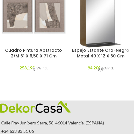
Cuadro Pintura Abstracto
Espejo Estante Oro-Negro
2/M 61 X 6,50 X 71 Cm
Metal 40 X 12 X 60 Cm
253,19
€
94,20
€
IVA Incl.
IVA Incl.
3
6,5
Calle Fray Junípero Serra, 58. 46014 Valencia. (ESPAÑA)
+34 633 83 51 06