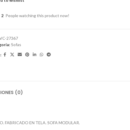
d to wishlist
2
People watching this product now!
VC-27367
oría:
Sofas
:
IONES (0)
. FABRICADO EN TELA. SOFA MODULAR.