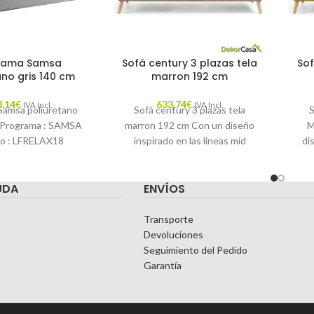
cama Samsa
Sofá century 3 plazas tela
Sof
ano gris 140 cm
marron 192 cm
3,14
€
633,74
€
IVA Incl.
IVA Incl.
Samsa poliuretano
Sofá century 3 plazas tela
S
 Programa : SAMSA
marron 192 cm Con un diseño
M
o : LFRELAX18
inspirado en las líneas mid
di
: Cómodo, gracias a
century que tanto destacaron
ombinación
UDA
ENVÍOS
Transporte
Devoluciones
Seguimiento del Pedido
Garantía