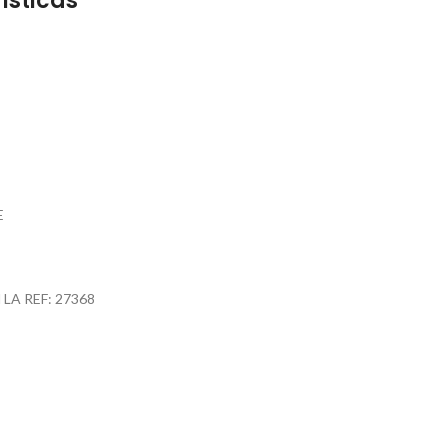
ísticas
E
A REF: 27368