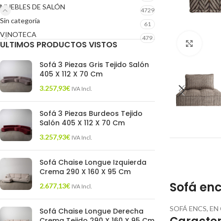
MUEBLES DE SALÓN
4729
Sin categoría
61
VINOTECA
479
ULTIMOS PRODUCTOS VISTOS
Click 
Sofá 3 Piezas Gris Tejido Salón
405 X 112 X 70 Cm
3.257,93
€
IVA Incl.
Sofá 3 Piezas Burdeos Tejido
Salón 405 X 112 X 70 Cm
3.257,93
€
IVA Incl.
Sofá Chaise Longue Izquierda
Crema 290 X 160 X 95 Cm
Sofá en
2.677,13
€
IVA Incl.
SOFÁ ENCS, E
Sofá Chaise Longue Derecha
Crema Tejido 290 X 160 X 95 Cm