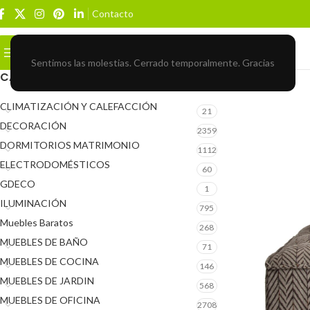
Contacto
Buscar
BROWSE CATEGORIES
Sentimos las molestias. Cerrado temporalmente. Gracias
CATEGORÍAS DEL PRODUCTO
CLIMATIZACIÓN Y CALEFACCIÓN
21
DECORACIÓN
2359
DORMITORIOS MATRIMONIO
1112
ELECTRODOMÉSTICOS
60
GDECO
1
ILUMINACIÓN
795
Muebles Baratos
268
MUEBLES DE BAÑO
71
MUEBLES DE COCINA
146
MUEBLES DE JARDIN
568
MUEBLES DE OFICINA
2708