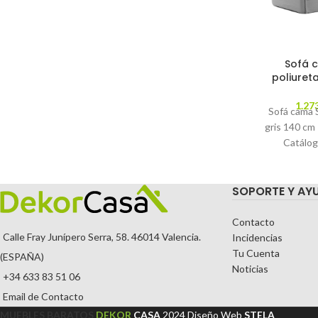
Sofá 
poliuret
1.27
Sofá cama 
gris 140 cm
Catálog
Descripción 
su c
SOPORTE Y AY
Contacto
Calle Fray Junípero Serra, 58. 46014 Valencia.
Incidencias
Tu Cuenta
(ESPAÑA)
Noticias
+34 633 83 51 06
Email de Contacto
MUEBLES BARATOS
DEKOR
CASA
2024
Diseño Web
STELA