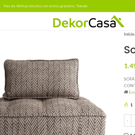
Mas de 4000 productos con envíos gratuitos.
Tienda
Inicio
S
1.4
SOFÁ
CONT
🚚
Env
1