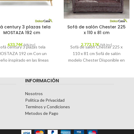
á century 3 plazas tela
Sofá de salón Chester 225
MOSTAZA 192 cm
x 110 x 81 cm
633,74
€
2.773,17
€
IVA Incl.
IVA Incl.
ofá century 3 plazas tela
Sofá de salón Chester 225 x
OSTAZA 192 cm Con un
110 x 81 cm Sofá de salón
seño inspirado en las líneas
modelo Chester Disponible en
mid century que tanto
color blanco –
destacaron
INFORMACIÓN
Nosotros
Politica de Privacidad
Terminos y Condiciones
Metodos de Pago