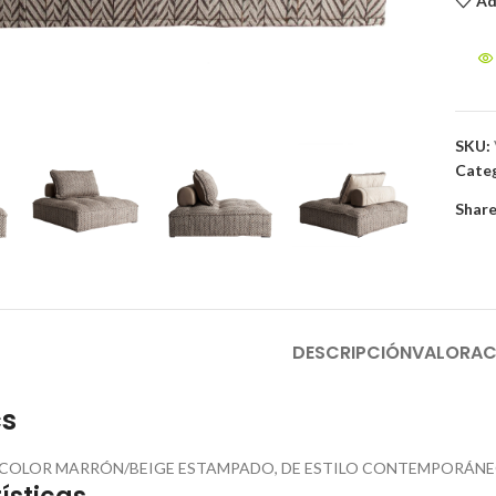
Ad
to enlarge
SKU:
Categ
Share
DESCRIPCIÓN
VALORAC
cs
N COLOR MARRÓN/BEIGE ESTAMPADO, DE ESTILO CONTEMPORÁNEO