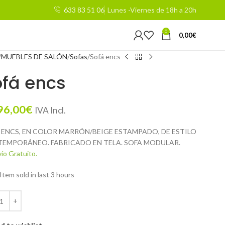
633 83 51 06
Lunes -Viernes de 18h a 20h
0
0,00
€
MUEBLES DE SALÓN
Sofas
Sofá encs
ofá encs
96,00
€
IVA Incl.
 ENCS, EN COLOR MARRÓN/BEIGE ESTAMPADO, DE ESTILO
EMPORÁNEO. FABRICADO EN TELA. SOFA MODULAR.
ío Gratuito.
Item sold in last 3 hours