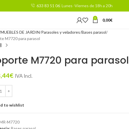
633 83 51 06
Lunes -Viernes de 18h a 20h
0
0,00
€
MUEBLES DE JARDIN
Parasoles y veladores
Bases parasol
te M7720 para parasol
porte M7720 para parasol
,44
€
IVA Incl.
d to wishlist
MR-M7720
oría:
Bases parasol