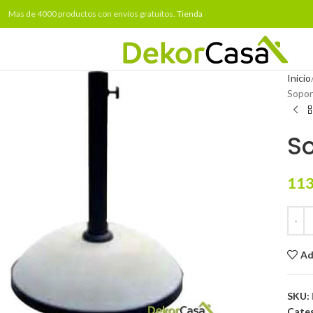
Mas de 4000 productos con envíos gratuitos.
Tienda
Inicio
Sopor
So
113
Ad
to enlarge
SKU:
Categ