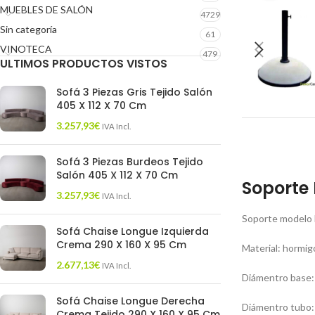
MUEBLES DE SALÓN
4729
Sin categoría
61
VINOTECA
479
ULTIMOS PRODUCTOS VISTOS
Sofá 3 Piezas Gris Tejido Salón
405 X 112 X 70 Cm
3.257,93
€
IVA Incl.
Sofá 3 Piezas Burdeos Tejido
Salón 405 X 112 X 70 Cm
Soporte
3.257,93
€
IVA Incl.
Soporte modelo 
Sofá Chaise Longue Izquierda
Crema 290 X 160 X 95 Cm
Material: hormig
2.677,13
€
IVA Incl.
Diámentro base
Sofá Chaise Longue Derecha
Diámentro tubo:
Crema Tejido 290 X 160 X 95 Cm