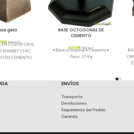
ase gela
BASE OCTOGONAL DE
CEMENTO
,00
€
IVA Incl.
, EN COLOR GRIS,
60,50
€
IVA Incl.
• Base octogonal • Cemento •
BA
O SHABBY CHIC.
Peso: 27 Kg
GRI
O EN CEMENTO.
É
CE
UDA
ENVÍOS
Transporte
Devoluciones
Seguimiento del Pedido
Garantía