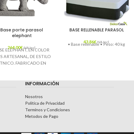
Base porte parasol
BASE RELLENABLE PARASOL
elephant
43,86
€
IVA Incl.
• Base rellenable • Peso: 40 kg
264,00
€
IVA Incl.
SE ELEPHANT, EN COLOR
S ARTESANAL, DE ESTILO
TNICO. FABRICADO EN
MENTO, COMBINADO CON
PIEDRA.
INFORMACIÓN
🚚
Envío Gratuito.
Nosotros
Politica de Privacidad
Terminos y Condiciones
Metodos de Pago