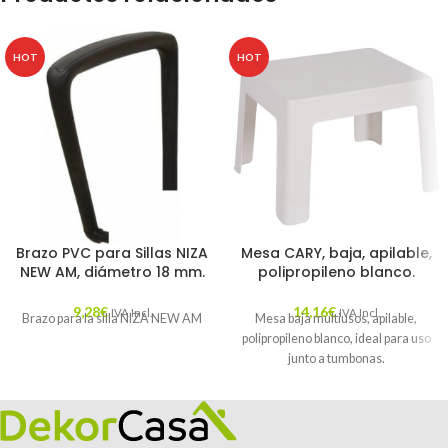
HOT
HOT
Brazo PVC para Sillas NIZA
Mesa CARY, baja, apilable,
NEW AM, diámetro 18 mm.
polipropileno blanco.
9,28
€
14,16
€
IVA Incl.
IVA Incl.
Brazo para la silla NIZA NEW AM
Mesa baja multiusos, apilable,
polipropileno blanco, ideal para uso
junto a tumbonas.