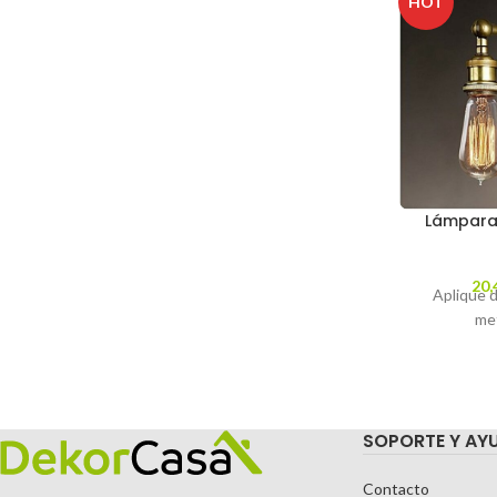
HOT
Lámpara 
20,
Aplique d
me
SOPORTE Y AY
Contacto