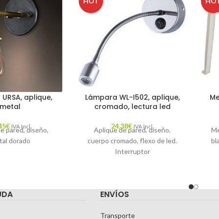
HOT
HO
URSA, aplique,
Lámpara WL-I502, aplique,
Me
metal
cromado, lectura led
45
€
24,38
€
IVA Incl.
IVA Incl.
e pared, diseño,
Aplique de pared, diseño,
Me
tal dorado
cuerpo cromado, flexo de led.
bl
Interruptor
UDA
ENVÍOS
Transporte