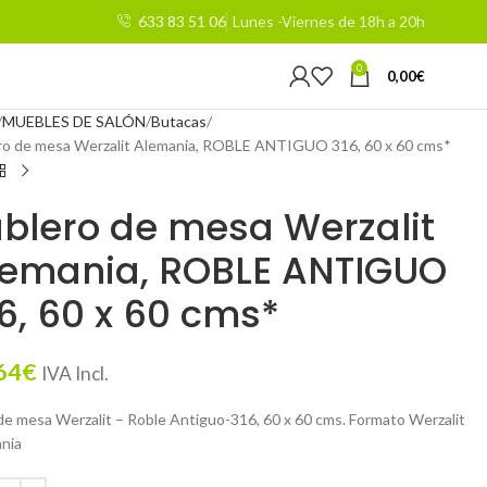
633 83 51 06
Lunes -Viernes de 18h a 20h
0
0,00
€
MUEBLES DE SALÓN
Butacas
ro de mesa Werzalit Alemania, ROBLE ANTIGUO 316, 60 x 60 cms*
blero de mesa Werzalit
lemania, ROBLE ANTIGUO
6, 60 x 60 cms*
64
€
IVA Incl.
de mesa Werzalit – Roble Antiguo-316, 60 x 60 cms. Formato Werzalit
nia