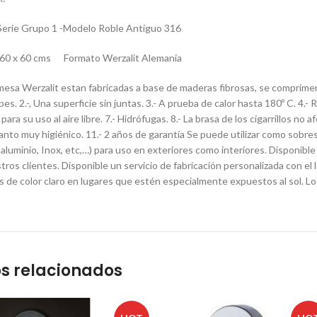
Serie Grupo 1 -Modelo Roble Antiguo 316
0 x 60 cms Formato Werzalit Alemania
mesa Werzalit estan fabricadas a base de maderas fibrosas, se comprimen 
lpes. 2.-, Una superficie sin juntas. 3.- A prueba de calor hasta 180º C. 4.-
para su uso al aire libre. 7.- Hidrófugas. 8.- La brasa de los cigarrillos no 
 tanto muy higiénico. 11.- 2 años de garantía Se puede utilizar como sobr
aluminio, Inox, etc,…) para uso en exteriores como interiores. Disponible
tros clientes. Disponible un servicio de fabricación personalizada con
os de color claro en lugares que estén especialmente expuestos al sol. Lo
s relacionados