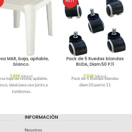
T
HOT
sa MAR, baja, apilable,
Pack de 5 Ruedas blandas
blanco.
BUDA, Diam.50 P.11
7,87
€
7,55
€
IVA Incl.
IVA Incl.
sa baja de resina, apilable,
Pack de 5 Ruedas blandas
anco, ideal para uso junto a
diam.50 perno 11
tumbonas.
INFORMACIÓN
Nosotros