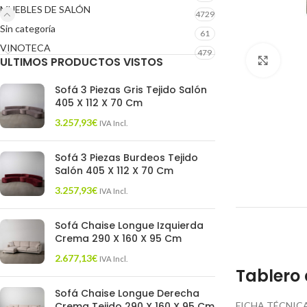
MUEBLES DE SALÓN
4729
Sin categoría
61
VINOTECA
479
ULTIMOS PRODUCTOS VISTOS
Click 
Sofá 3 Piezas Gris Tejido Salón
405 X 112 X 70 Cm
3.257,93
€
IVA Incl.
Sofá 3 Piezas Burdeos Tejido
Salón 405 X 112 X 70 Cm
3.257,93
€
IVA Incl.
Sofá Chaise Longue Izquierda
Crema 290 X 160 X 95 Cm
2.677,13
€
IVA Incl.
Tablero 
Sofá Chaise Longue Derecha
Crema Tejido 290 X 160 X 95 Cm
FICHA TÉCNICA