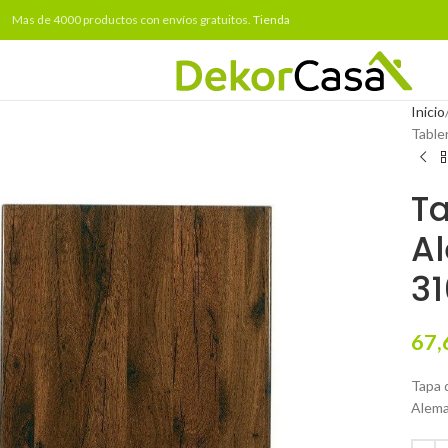
Mas de 4000 productos con envíos gratuitos.
Tienda
Inicio
Table
Ta
A
31
67,
Tapa 
Alema