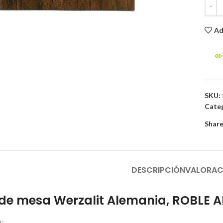
Ad
to enlarge
SKU:
Categ
Share
DESCRIPCIÓN
VALORAC
de mesa Werzalit Alemania, ROBLE A
: