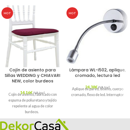
HOT
HOT
Cojín de asiento para
Lámpara WL-I502, aplique,
Sillas WEDDING y CHIAVARI
cromado, lectura led
NEW, color burdeos
24,38
€
IVA Incl.
Aplique de pared, diseño, cuerpo
14,16
€
IVA Incl.
Cojín de asiento, fabricado con
cromado, flexo de led. Interruptor
espuma de poliuretano y tejido
repelente al agua de color
burdeos.